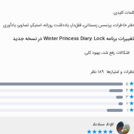
کلمات کلیدی:
دفتر خاطرات، پرنسس زمستانی، قفل‌دار، یادداشت روزانه، استیکر، تصاویر، یادآوری
غییرات برنامه Winter Princess Diary: Lock در نسخه جدید
اشکالات رفع شد، بهبود کلی.
ظرات و امتیازها
۱۸۹ نظر
۵
۴
۳
۲
۱
𝒽𝑒𝓁𝓂𝒶 𝓁𝑜𝓉𝒻𝒾
★★★★★