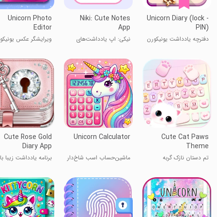
Unicorn Photo
Niki: Cute Notes
Unicorn Diary (lock -
Editor
App
PIN)
دفترچه یادداشت یونیکورن
نیکی: اپ یادداشت‌های
ویرایشگر عکس یونیکو
(قفل - پین)
دوست‌داشتنی
Cute Rose Gold
Unicorn Calculator
Cute Cat Paws
Diary App
Theme
تم دستان نازک گربه
ماشین‌حساب اسب شاخ‌دار
برنامه یادداشت زیبا با
رز طلایی