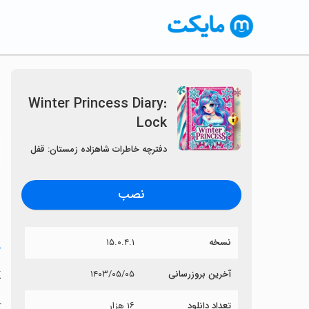
Winter Princess Diary:
Lock
〈
دفترچه خاطرات شاهزاده زمستان: قفل
نصب
نسخه
۱۵.۰.۴.۱
خ
k
آخرین بروزرسانی
۱۴۰۳/۰۵/۰۵
تعداد دانلود
۱۶ هزار