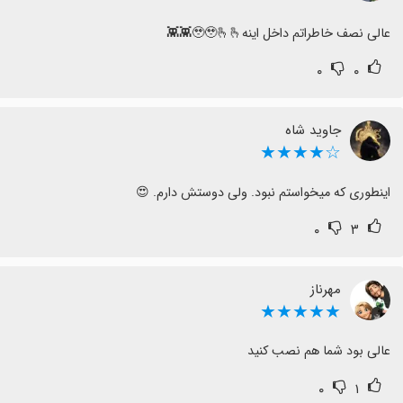
عالی نصف خاطراتم داخل اینه🥹🥹🫰🫰👾👾
۰
۰
جاوید شاه
☆★★★★
اینطوری که میخواستم نبود. ولی دوستش دارم. 😍
۰
۳
مهرناز
★★★★★
عالی بود شما هم نصب کنید
۰
۱