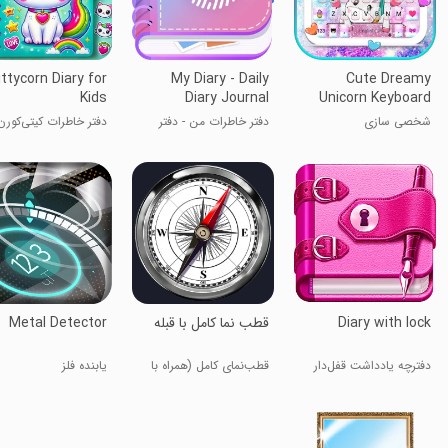
ittycorn Diary for
My Diary - Daily
Cute Dreamy
Kids
Diary Journal
Unicorn Keyboard
Background
شخصی سازی
دفتر خاطرات من - دفتر
دفتر خاطرات کیتی‌کورن
روزانه
برای کودکان
Diary with lock
قطب نما کامل با قبله
Metal Detector
دفترچه یادداشت قفل‌دار
قطب‌نمای کامل (همراه با
یابنده فلز
آب و هوا)