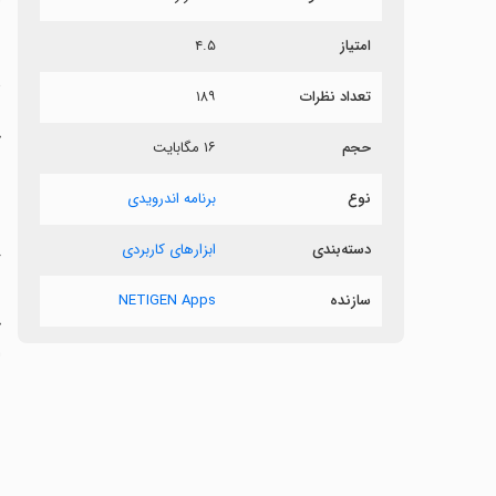
ر
امتیاز
۴.۵
د
تعداد نظرات
۱۸۹
خ
حجم
۱۶ مگابایت
نوع
برنامه اندرویدی
‏
دسته‌بندی
ابزارهای کاربردی
گ
ر
سازنده
NETIGEN Apps
خ
ا
‏