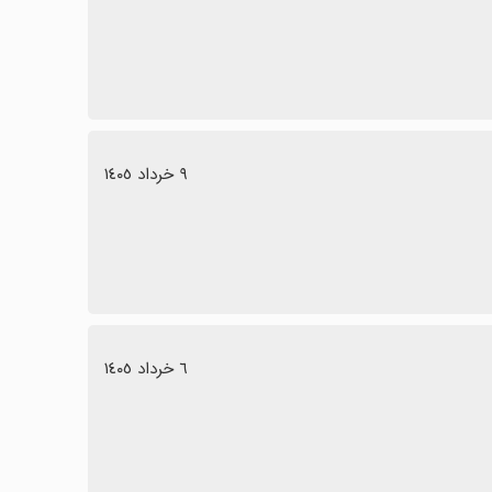
٩ خرداد ١٤٠٥
٦ خرداد ١٤٠٥