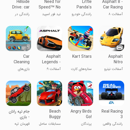
Hillside
Need for
Little
Asphalt 8 -
Drive: car
Speed™ No
Panda's
Car Racing
racing
Limits
Car Driving
Game
آسفالت ۸
رانندگی خودرو
نید فور اسپید
رانندگی در
پاندای کوچک
دامنه‌ها:
مسابقات
ماشین
Car
Asphalt
Kart Stars
Asphalt
Cleaning
Legends -
Nitro
Games:
Racing
آسفالت نیترو
ستاره‌های کارت
آسفالت ۹:
بازی‌های
Wash
Game
افسانه‌ها
شستشوی
ASMR
ماشین
Real Racing
Angry Birds
Beach
‏‏جام تپه رانان
3
Go!
Buggy
- بازی
Racing 2
ماشینی
رانندگی واقعی
پرندگان
مسابقات ساحل
قهرمان تپه
هیجانی
۳
خشمگین گو
۲
رانان باش