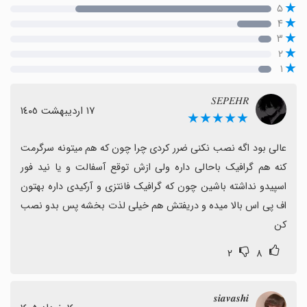
۵
۴
۳
۲
۱
𝑆𝐸𝑃𝐸𝐻𝑅
١٧ اردیبهشت ١٤٠٥
★★★★★
عالی بود اگه نصب نکنی ضرر کردی چرا چون که هم میتونه سرگرمت 
کنه هم گرافیک باحالی داره ولی ازش توقع آسفالت و یا نید فور 
اسپیدو نداشته باشین چون که گرافیک فانتزی و آرکیدی داره بهتون 
اف پی اس بالا میده و دریفتش هم خیلی لذت بخشه پس بدو نصب 
کن
۲
۸
𝒔𝒊𝒂𝒗𝒂𝒔𝒉𝒊