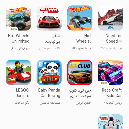
Need for
Hot
شتاب
Hot Wheels
Speed™
Wheels:
بی‌نهایت:
Unlimited
Most
Race Off
بازی ماشین
نیاز به سرعت™
چرخ های داغ
شتاب، سرعت و
چرخ‌های داغ
Wanted
آنلاین
معروف‌ترین
هیجان
نامحدود
اینجاست
Race Craft
‏جی تی: کلوپ
Baby Panda
LEGO®
- Kids Car
سرعت - بازی
Car Racing
Juniors
Games
ماشین درگ
Create &
رِیس کرفت -
خفن ترین
مسابقه ماشین
لگو ساخت
ریس
Cruise
بازی‌های
راننده شهر شو
با پاندای نوزاد
کشتی تفریحی
ماشین‌سواری
کودکان