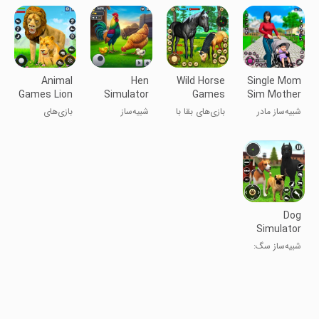
Mother
خانوادگی
شبیه‌ساز مادر
Simulator
Animal
Hen
Wild Horse
Single Mom
Games Lion
Simulator
Games
Sim Mother
Simulator
Chicken
Survival
Games
شبیه‌ساز مادر
بازی‌های بقا با
شبیه‌ساز
بازی‌های
Farming
Sim
تک‌والد
اسب وحشی
مرغ‌داری
حیوانات
شبیه‌ساز شیر
Dog
Simulator
Puppy Pet
شبیه‌ساز سگ:
Game
بازی پت توله