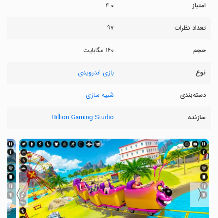
امتیاز
۴.۰
تعداد نظرات
۹۷
حجم
۱۶۰ مگابایت
نوع
بازی اندرویدی
دسته‌بندی
شبیه سازی
سازنده
Billion Gaming Studio
〉
〈