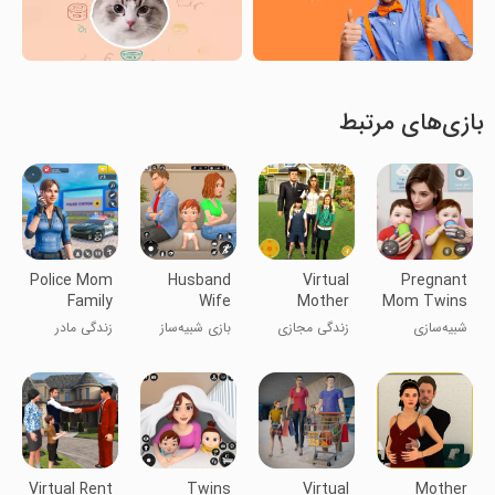
بازی‌های مرتبط
Police Mom
Husband
Virtual
Pregnant
Family
Wife
Mother
Mom Twins
Mother Life
Simulator
Life: Dream
Life Sim 3D
شبیه‌سازی
زندگی مجازی
بازی شبیه‌ساز
زندگی مادر
Game 3D
Mom
زندگی مادر
مادر: مادر
شوهر و زن 3D
خانواده پلیس
باردار دوقلوها
رویایی
3D
Virtual Rent
Twins
Virtual
Mother