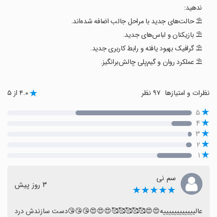
ندهید:
⛱️ حالت‌های جدید با مراحل جالب اضافه شده‌اند.
⛱️ بازیکنان و لباس‌های جدید.
⛱️ گرافیک بهبود یافته و رابط کاربری جدید.
⛱️ عملکرد روان و گیم‌پلی چالش‌برانگیز.
نظرات و امتیازها
۹۷ نظر
۴.۰ از ۵
۵
۴
۳
۲
۱
سم نی
٣ روز پیش
★★★★★
عالییییییییییییه😍😍🥰🥰🥰🥰🥰😍😍😍😘😘😘دست سازندش درد 