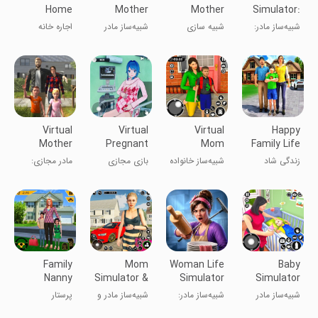
Home
Mother
Mother
Simulator:
Happy
Simulator
Supermarket
Babysitter
شبیه‌ساز مادر:
شبیه سازی
شبیه‌ساز مادر
اجاره خانه
Family
Game 3D
3D
پرستار بچه
دوقلوها ۳D
مجازی خانواده
خوشحال
Virtual
Virtual
Virtual
Happy
Mother
Pregnant
Mom
Family Life
Happy
Mom 3d
Family
Dad Mom
زندگی شاد
شبیه‌ساز خانواده
بازی مجازی
مادر مجازی:
Housewife
Sim
Simulator
Care
خانواده -
مادر مجازی
مادر باردار
بازی خانه‌دار
Family
مراقبت از بابا و
خوشحال
Game
مامان
خانواده
Family
Mom
Woman Life
Baby
Nanny
Simulator &
Simulator
Simulator
Mom’s
Mom
Game 3D
3D: Mom
شبیه‌ساز مادر
شبیه‌ساز مادر:
شبیه‌ساز مادر و
پرستار
Helper
Games
Games
مجرد و نوزاد
بازی‌های
بازی‌های مادر
خانوادگی: