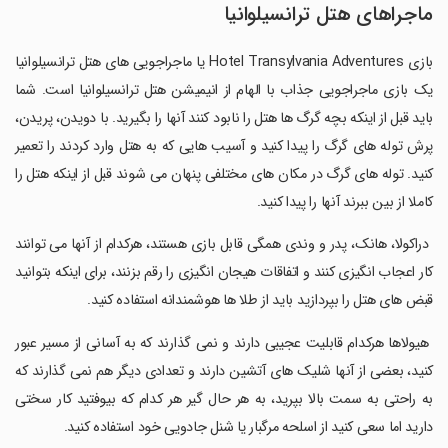
ماجراهای هتل ترانسیلوانیا
بازی Hotel Transylvania Adventures یا ماجراجویی های هتل ترانسیلوانیا
یک بازی ماجراجویی جذاب با الهام از انیمیشن هتل ترانسیلوانیا است. شما
باید قبل از اینکه بچه گرگ ها هتل را نابود کنند آنها را بگیرید. با دویدن، پریدن،
پرش توله های گرگ را پیدا کنید و آسیب هایی که به هتل وارد کردند را تعمیر
کنید. توله های گرگ در مکان های مختلفی پنهان می شوند قبل از اینکه هتل را
کاملا از بین ببرند آنها را پیدا کنید.
‏ دراکولا، هانک، پدر و وندی همگی قابل بازی هستند، هرکدام از آنها می توانند
کار اعجاب انگیزی کنند و اتفاقات هیجان انگیزی را رقم بزنند، برای اینکه بتوانید
قبض های هتل را بپردازید باید از طلا ها هوشمندانه استفاده کنید.
‏ هیولاها هرکدام قابلیت عجیبی دارند و نمی گذارند که به آسانی از مسیر عبور
کنید، بعضی از آنها شلیک های آتشین دارند و تعدادی دیگر هم نمی گذارند که
به راحتی به سمت بالا بپرید، به هر حال گیر هر کدام که بیوفتید کار سختی
دارید اما سعی کنید از اسلحه مرگبار یا شنل جادویی خود استفاده کنید.