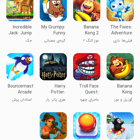
Incredible
My Grumpy:
Banana
The Fixies:
Jack: Jump
Funny
Kong 2
Adventure
& Run
Virtual Pet
game
فیلی‌ها: بازی
موز کنگ ۲
گربه‌ی عصبانی
جک
ماجراجویی
من: حیوان
شگفت‌انگیز
مجازی خنده‌دار
Bouncemasters
Harry
Troll Face
Banana
Arcade
Potter:
Quest:
Kong
Jump
Hogwarts
VideoGames
گوریل و موز
ماجرای چهره
هری پاتر: راز
استادان پرش
Game
Mystery
2
ترول: ویدیو
هاگوارتز
گیم‌ها ۲