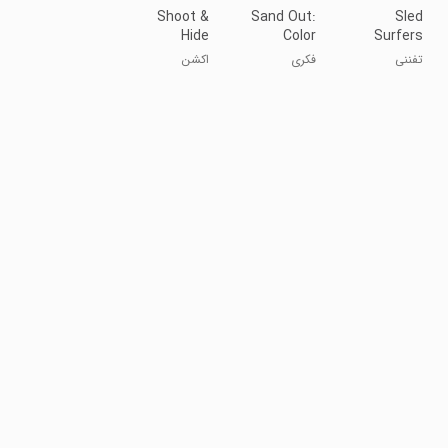
Shoot &
Sand Out:
Sled
Hide
Color
Surfers
Puzzle
تفننی
فکری
اکشن