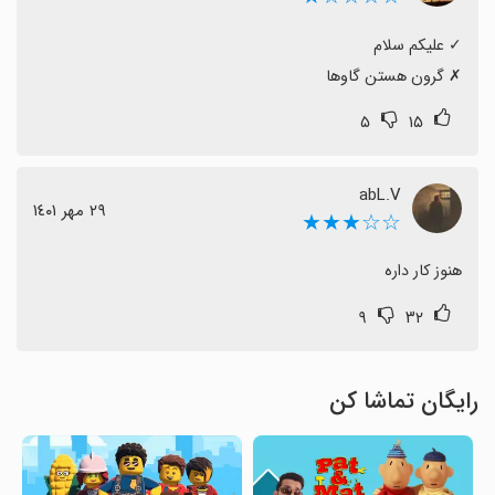
‏✗ گرون هستن گاوها
۵
۱۵
abL.V
٢٩ مهر ١٤٠١
☆☆★★★
هنوز کار داره
۹
۳۲
رایگان تماشا کن