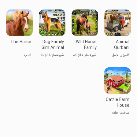
Transporter
Simulation :
Simulator
Survival
با گرگ وحشی -
چوپان
سوارکاری کابوی:
حیوانات
Gun of wild
City
بقا در شهر
تفنگ غرب
west
وحشی
The Horse
Dog Family
Wild Horse
Animal
Sim Animal
Family
Qurbani
Games
Simulator
Game
کامیون حمل
شبیه‌ساز خانواده
شبیه‌ساز خانواده
اسب
3D
حیوانات مزرعه
اسب‌های
سگ‌های
وحشی
حیوانی
Cattle Farm
House
Construction
ساخت خانه
دامداری