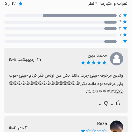
نظرات و امتیازها
۹ نظر
۴.۲ از ۵
۵
۴
۳
۲
۱
محمدامین
٢٧ اردیبهشت ١٤٠٥
★★★★★
واقعن مزخرف خیلی چرت دانلد نکن من اولش فکر کردم خیلی خوب 
ولی مزخرف بود دانلد نکن🤮🤮🤮🤮🤮🤮🤮🤮🤮🤮🤮🤮🤮🤮🤮🤮🤮
🤮🤮💩💩💩💩💩💩💩
۰
۰
Reza
٣ دی ١٤٠٣
☆☆☆☆★