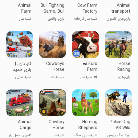
Animal
Bull Fighting
Cow Farm
Animal
Farm
Game: Bull
Factory
transport
Simulator
Games
Simulator
truck
بازی‌های کامیون
شبیه‌ساز کارخانه
بازی واقعی
شبیه‌ساز
Farming
games
حمل حیوانات
گاوداری
مبارزه با گاو
دام‌داری مزرعه
عصبانی
Horse
🚜 Euro
Cowboys
گاو بازی |
Racing
Farm
Horse
بازی جدید
Racing
Simulator:
Games:
بازی‌های
🚜 شبیه‌ساز
مسابقات
شبیه سازی
Derby
🐂 Cow
Horse
اسب‌دوانی:
مزرعه اروپا: 🐂
اسب‌سواری
Game
بازی اسب
گاو
کابوی‌ها
Animal
Cowboy
Herding
Police Dog
Cargo
Horse
Shepherd
VS Wild
Truck
Riding
Dog
Wolf Attack
نبرد سگ پلیس
شبیه‌سازی سگ
شبیه‌ساز
کامیون حمل بار