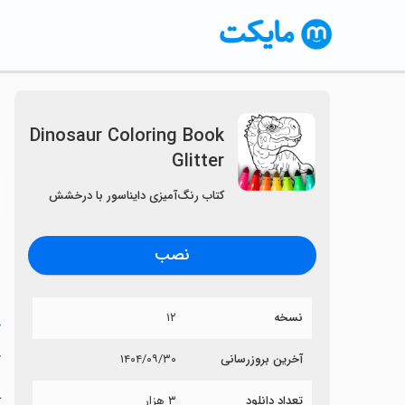
Dinosaur Coloring Book
Glitter
〈
کتاب رنگ‌آمیزی دایناسور با درخشش
نصب
نسخه
۱۲
خ
r
آخرین بروزرسانی
۱۴۰۴/۰۹/۳۰
تعداد دانلود
۳ هزار
آی