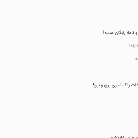
رند!
!
فحات رنگ آمیزی زرق و برق!
م و توسعه دهیم!