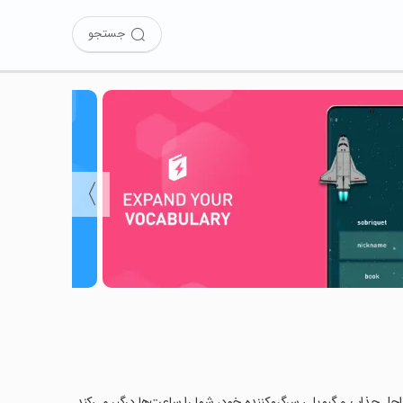
جستجو
〉