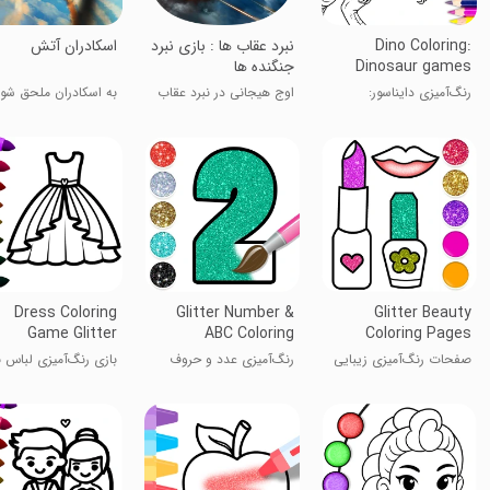
Dino Coloring:
نبرد عقاب ها : بازی نبرد
‏اسکادران آتش
Dinosaur games
جنگنده ها
رنگ‌آمیزی دایناسور:
اوج هیجانی در نبرد عقاب
به اسکادران ملحق شو!
بازی‌های دایناسوری
ها
Dress Coloring
Glitter Number &
Glitter Beauty
Game Glitter
ABC Coloring
Coloring Pages
صفحات رنگ‌آمیزی زیبایی
رنگ‌آمیزی عدد و حروف
بازی رنگ‌آمیزی لباس ب
با درخشش
الفبا با درخشش
درخشش