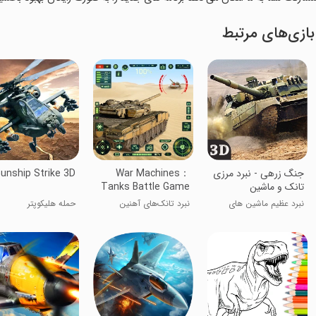
بازی‌های مرتبط
‏‏‏‏جنگ زرهی - نبرد مرزی
War Machines：
unship Strike 3D
تانک و ماشین
Tanks Battle Game
نبرد عظیم ماشین های
نبرد تانک‌های آهنین
حمله هلیکوپتر
زرهی!