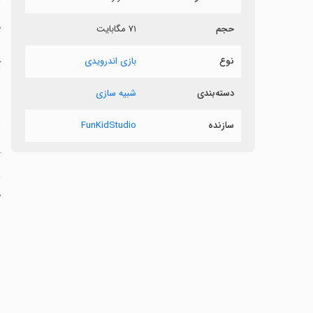
حجم
۷۱ مگابایت
ک
نوع
بازی اندرویدی
آ
دسته‌بندی
شبیه سازی
سازنده
FunKidStudio
‏ا
ع
م
ب
‏
ر