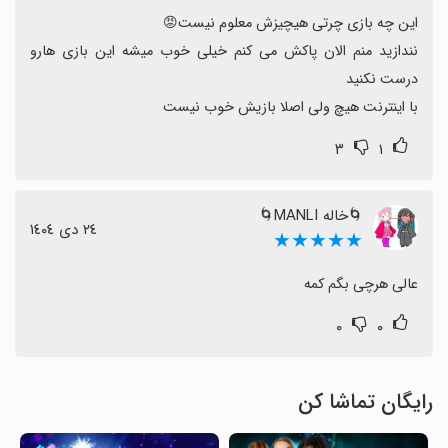
نندازید منم الان پاکش می کنم خیلی خوب میشه این بازی هارو 
با اینترنت هیچ ولی اصلا بازیش خوب نیست
۳
۱
🌀خاله MANLI🌀
٢٤ دی ١٤٠٤
★★★★★
عالی هرچی بگم کمه
۰
۰
رایگان تماشا کن