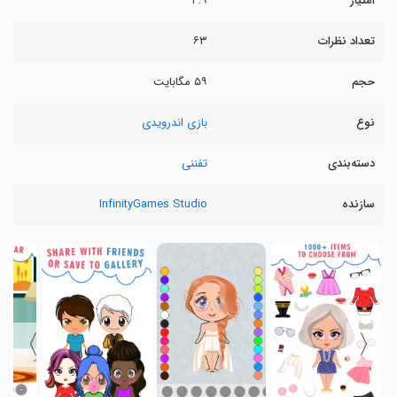
امتیاز
۲.۹
تعداد نظرات
۶۳
حجم
۵۹ مگابایت
نوع
بازی اندرویدی
دسته‌بندی
تفننی
سازنده
InfinityGames Studio
〉
〈