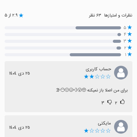
نظرات و امتیازها
۶۳ نظر
۲.۹ از ۵
۵
۴
۳
۲
۱
حساب کاربری
٢٥ دی ١٤٠٤
☆☆☆★★
برای من اصلا باز نمیکنه 🥺😮‍💨🥴😔😶‍🌫️
۳
۲
مایکتی
٢٥ دی ١٤٠٤
☆☆☆☆★