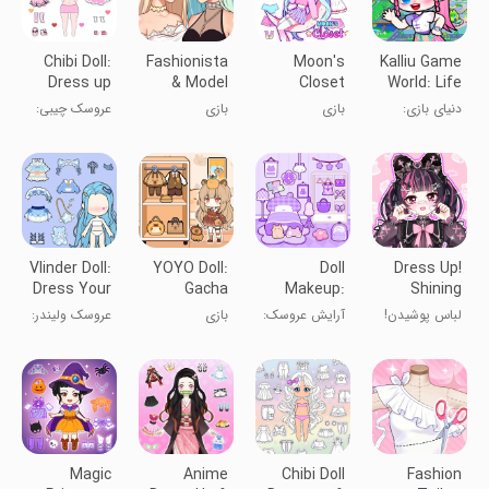
Chibi Doll:
Fashionista
Moon's
Kalliu Game
Dress up
& Model
Closet
World: Life
girl game
Dress Up
dress up
Story
دنیای بازی:
بازی
بازی
عروسک چیبی:
game
داستان زندگی
لباس‌پوشی کمد
لباس‌پوشی
بازی لباس
ماه
پرنسس مد
پوشاندن دختر
Vlinder Doll:
YOYO Doll:
Doll
Dress Up!
Dress Your
Gacha
Makeup:
Shining
Dream
Dress Up
Dress up
Anime Star
لباس پوشیدن!
آرایش عروسک:
بازی
عروسک ولیندر:
Game
for kids
ستاره انیمه
لباس‌پوشی برای
لباس‌پوشی
ستاره مد
درخشان
کودکان
عروسک YOYO
انیمه
Magic
Anime
Chibi Doll
Fashion