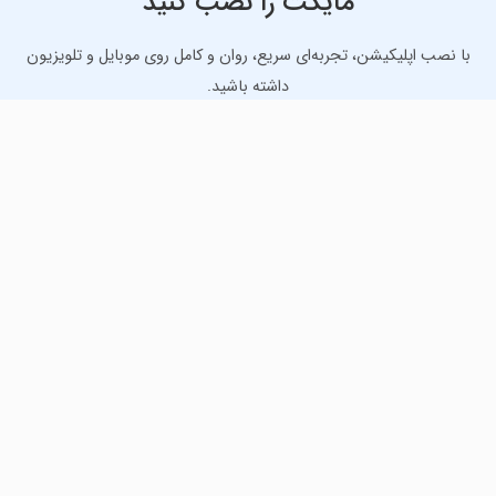
مایکت را نصب کنید
با نصب اپلیکیشن، تجربه‌ای سریع، روان و کامل روی موبایل و تلویزیون
داشته باشید.
دانلود نسخه موبایل
دانلود نسخه تلویزیون TV
لذت دانلود جدیدترین بازی‌ها و بهترین برنامه‌های اندروید از
مایکت!
دانلود جدیدترین بازی‌های اندروید برای اوقات فراغت و دریافت
بهترین برنامه‌های کاربردی برای انجام انواع فعالیت‌های روزانه. لینک
مستقیم، رایگان و سریع، تست شده و امن با نصب خودکار دیتا‍.