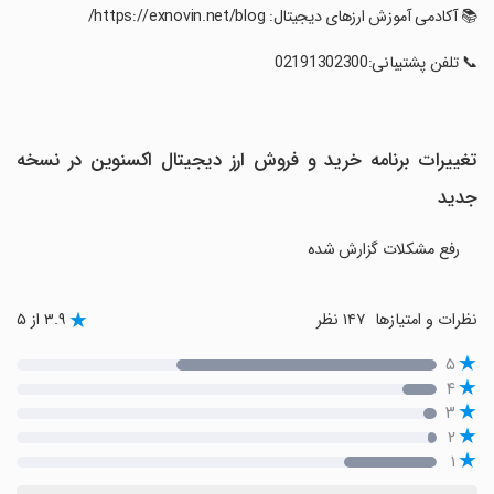
‏📚 آکادمی آموزش ارزهای دیجیتال: https://exnovin.net/blog/
‏📞 تلفن پشتیبانی:02191302300
تغییرات برنامه ‏خرید و فروش ارز دیجیتال اکسنوین در نسخه
جدید
رفع مشکلات گزارش‌ شده
نظرات و امتیازها
۱۴۷ نظر
۳.۹ از ۵
۵
۴
۳
۲
۱