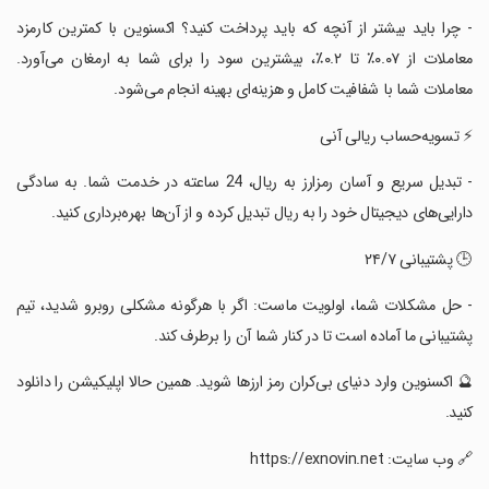
‏- چرا باید بیشتر از آنچه که باید پرداخت کنید؟ اکسنوین با کمترین کارمزد
معاملات از ۰.۰۷٪ تا ۰.۲٪، بیشترین سود را برای شما به ارمغان می‌آورد.
معاملات شما با شفافیت کامل و هزینه‌ای بهینه انجام می‌شود.
‏⚡️ تسویه‌حساب ریالی آنی
‏- تبدیل سریع و آسان رمزارز به ریال، 24 ساعته در خدمت شما. به سادگی
دارایی‌های دیجیتال خود را به ریال تبدیل کرده و از آن‌ها بهره‌برداری کنید.
‏🕒 پشتیبانی ۲۴/۷
‏- حل مشکلات شما، اولویت ماست: اگر با هرگونه مشکلی روبرو شدید، تیم
پشتیبانی ما آماده است تا در کنار شما آن را برطرف کند.
‏🔮 اکسنوین وارد دنیای بی‌کران رمز ارزها شوید. همین حالا اپلیکیشن را دانلود
کنید.
‏🔗 وب سایت: https://exnovin.net