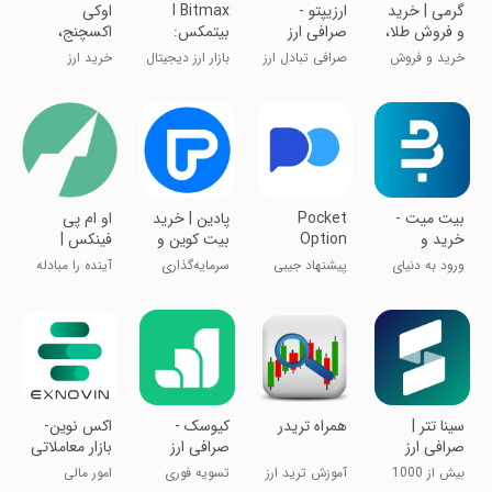
‏‏‏‏‏‏گرمی | خرید
‏‏‏ارزیپتو -
I Bitmax
‏‏‏اوکی
و فروش طلا،
صرافی ارز
بیتمکس:
اکسچنج،
نقره و مس
دیجیتال
صرافی خرید
خرید ارز
خرید و فروش
صرافی تبادل ارز
بازار ارز دیجیتال
خرید ارز
و فروش ارز
دیجیتال
طلا، نقره و مس
دیجیتال
دیجیتال
دیجیتال
بیت میت -
Pocket
پادین | خرید
‏او ام پی
خرید و
Option
بیت کوین و
فینکس |
فروش ارز
ارز دیجیتال
صرافی ارز
ورود به دنیای
پیشنهاد جیبی
سرمایه‌گذاری
آینده را مبادله
دیجیتال
دیجیتال
ارز دیجیتال
ساده رمزارزی
کنید
سینا تتر |
‏‏‏همراه تریدر
کیوسک -
‏اکس نوین-
صرافی ارز
صرافی ارز
بازار معاملاتی
دیجیتال
دیجیتال
رمزارزها‎
بیش از 1000
آموزش ترید ارز
تسویه فوری
امور مالی