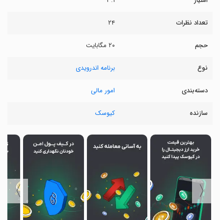
امتیاز
۳.۱
تعداد نظرات
۲۴
حجم
۲۰ مگابایت
نوع
برنامه اندرویدی
دسته‌بندی
امور مالی
سازنده
کیوسک
〉
〈