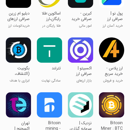
‏‏پول نو |
‏‏کبرین -
‏اساکوین:طلا
دبلیو ام زرین
صرافی ارز
صرافی خرید
رایگان،ارز
صرافی ارزهای
دیجیتال
آسان ۱۲۰۰ رمز
دیجیتال
دیجیتال
خرید آسان ارز
امور مالی
طلا رایگان در
خریداتومات ارز
دارایی
دیجیتال
ربات آساگلد
دیجیتال
‏‏ارز پلاس -
اکسبیتو |
تترلند
بگوبیت
خرید سریع
صرافی ارز
(اکتشاف،
رمزارز
دیجیتال
معامله و
خرید و فروش
بازار ارزهای
سادگی نهایت
ابزاری با هدف
پیشرفت
سریع رمزارز
دیجیتال
هوشمندی است
پیشرفت شما!
کنید!)
Bitcoin
نزدیک |
Bitcoin
‏تهران
Miner : BTC
سرمایه گذاری
mining -
اکسچنج |