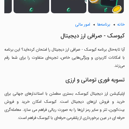
خانه
برنامه‌ها
امور مالی
کیوسک - صرافی ارز دیجیتال
آیا تابه‌حال برنامه کیوسک - صرافی ارز دیجیتال را امتحان کرده‌اید؟ این برنامه
با امکانات کاربردی و ویژگی‌هایی خاص، تجربه‌ای متفاوت را برای شما رقم
می‌زند.
تسویه فوری تومانی و ارزی
اپلیکیشن ارز ﺩﯾﺠﯿﺘﺎﻝ ﮐﯿﻮﺳﮏ، ﺑﺴﺘﺮﯼ ﻣﻄﻤﺌﻦ ﺑﺎ ﺍﺳﺘﺎﻧﺪﺍﺭﻫﺎﯼ ﺟﻬﺎﻧﯽ ﺑﺮﺍﯼ
ﺧﺮﯾﺪ ﻭ ﻓﺮﻭﺵ ﺍﺭﺯﻫﺎﯼ ﺩﯾﺠﯿﺘﺎﻝ ﺍﺳﺖ. ﮐﯿﻮﺳﮏ ﺍﻣﮑﺎﻥ ﺧﺮﯾﺪ ﻭ ﻓﺮﻭﺵ
ﺑﯿﺖﮐﻮﯾﻦ، تتر ﻭ ﺳﺎﯾﺮ ﺭﻣﺰ ﺍﺭﺯﻫﺎ ﺭﺍ ﺑﻪ ﺻﻮﺭﺕ ﺭﯾﺎﻟﯽ ﻓﺮﺍﻫﻢ ﻣﯽ ﺳﺎﺯﺩ. ﻣﻌﺎﻣﻠﻪﮔﺮﯼ
ﺣﺮﻓﻪ ﺍﯼ ﺩﺭ ﻋﯿﻦ ﺑﺮﺧﻮﺭﺩﺍﺭﯼ ﺍﺯ ﭘﻠﺘﻔﺮﻣﯽ ﺣﺮﻓﻪﺍﯼ ﺑﺎ ﮐﯿﻮﺳﮏ ﻓﺮﺍﻫﻢ ﺍﺳﺖ.