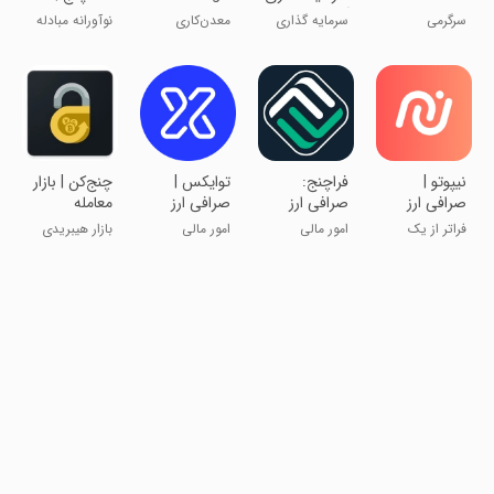
Cloud Mine
آنلاین
Miner NFT
صرافی غیر
سرگرمی
سرمایه گذاری
معدن‌کاری
نوآورانه مبادله
امانی
هوشمند
بیت‌کوین -
کنید!
ماینر NFT
نیپوتو |
فراچنج:
‏‏‏تو‌ایکس |
‏چنج‌کن | بازار
صرافی ارز
صرافی ارز
صرافی ارز
معامله
دیجیتال
دیجیتال
دیجیتال
ارزدیجیتال
فراتر از یک
امور مالی
امور مالی
بازار هیبریدی
اکسچنج
رمزارزی کشور