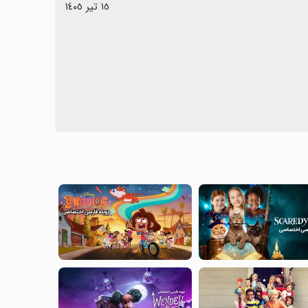
١٥ تیر ١٤٠٥