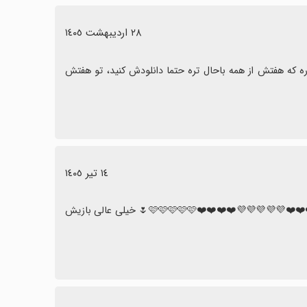
٢٨ اردیبهشت ١٤٠٥
واقعا بازی عالی هستش فقط این نیست که شما میگید مسخرست ۱تا ۷ داره که هفتش از همه باحال تره حتما دانلودش کنید، تو هفتش 
١٤ تیر ١٤٠٥
مهشر و عالی 🩷🩷🩷🩷🩷❤️❤️❤️❤️💜💜💜💜💜❤️❤️❤️❤️❤️🩷🩷🩷🩷🩷🩷🩷🩷💜💜💜💜💜❤️❤️❤️❤️🩷🩷🩷🩷🩷🌷 خیلی عالی بازیش 