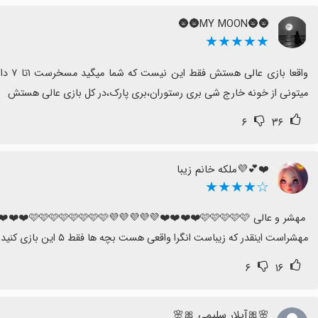
🌚🌚MY MOON🌚🌚
★★★★★
میتونی از خونه خارج شی بری رستوران،بری پارک،در کل بازی عالی هستش
۶
۳۶
❤️💕💜ملکه خانم زیبا
☆★★★★
مهشراست اینقدر که زیباست انگرا واقعی هست بچه ها فقط ۵ این بازی کنید
۶
۱۶
🌸🎀آیلار سلیمی 🎀🌸