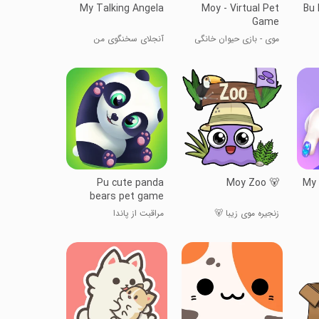
My Talking Angela
Moy - Virtual Pet
Bu 
Game
موی - بازی حیوان خانگی
آنجلای سخنگوی من
مجازی
Pu cute panda
Moy Zoo 🐻
My 
bears pet game
زنجیره موی زیبا 🐻
مراقبت از پاندا