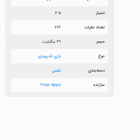
امتیاز
۴.۵
ن
تعداد نظرات
۷۷۶
م
حجم
۴۹ مگابایت
خ
نوع
بازی اندرویدی
دسته‌بندی
تفننی
سازنده
Frojo Apps