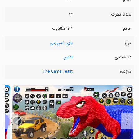
امتیاز
۳.۶
تعداد نظرات
۱۴
حجم
۱۳۹ مگابایت
نوع
بازی اندرویدی
دسته‌بندی
اکشن
سازنده
The Game Feast
〉
〈