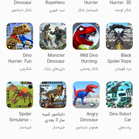
Dinosaur
RopeHero
Hunter
Hunter: 3D
Hunting
City Battle
Simulator
Offline
شکار کوسه:
شبیه‌ساز شکار
نبرد شهری
شکار دایناسور
Games 3D
3D
Games
بازی‌های آفلاین
دایناسور مرگبار
قهرمان طناب
واقعی بازی‌های
۳ بعدی
عنکبوتی ۳
باغ‌وحش
بعدی
Dino
Monster
Wild Dino
Black
Hunter: Fun
Dinosaur
Hunting:
Spider Rope
Evolution
Destruction
Animal
Hero Man
مرد قهرمان
شکار وحشی
بازی‌های پارک
شکارچی
Hunt
ریسمانی
دایناسور: شکار
ژوراسیک
دایناسور: تکامل
عنکبوت سیاه
حیوانات
سرگرم‌کننده
Dino Robot
Angry
دایناسور شبیه
Spider
Car
Dinosaur
ساز 3 بعدی
Simulator -
Spider
City
Transform
ربات‌های
هجوم دایناسور
شبیه‌ساز
شبیه‌ساز
Game
Rampage
Games
تبدیل‌شونده
عصبانی به شهر
دایناسور ۳
عنکبوت -