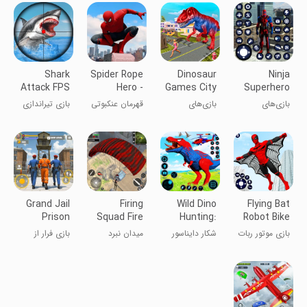
دایناسوری
بعدی
موجودات
creepy
Shark
Spider Rope
Dinosaur
Ninja
Attack FPS
Hero -
Games City
Superhero
Sniper
Gangster
Rampage
Fighting
بازی‌های
بازی‌های
قهرمان عنکبوتی
بازی تیراندازی
Game
New York
Games
مبارزه‌ای
دایناسور:
- گنگسترهای
کوسه با دوربین
City
ابرقهرمان نینجا
وحشت شهر
نیویورک
مد sniper
Grand Jail
Firing
Wild Dino
Flying Bat
Prison
Squad Fire
Hunting:
Robot Bike
Escape
Battleground
Zoo Hunter
Game
بازی موتور ربات
شکار دایناسور
میدان نبرد
بازی فرار از
Game
خفاش پرنده
وحشی:
تیرباران
زندان بزرگ
شکارچی
باغ‌وحش