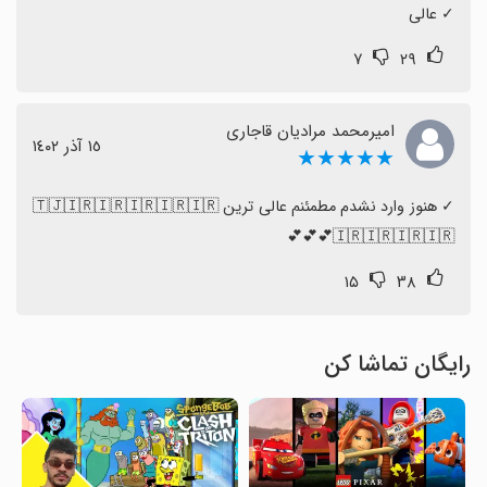
‏✓ عالی
۷
۲۹
امیرمحمد مرادیان قاجاری
١٥ آذر ١٤٠٢
★★★★★
‏✓ هنوز وارد نشدم مطمئنم عالی ترین 🇹🇯🇮🇷🇮🇷🇮🇷🇮🇷🇮🇷
🇮🇷🇮🇷🇮🇷🇮🇷💕💕💕
۱۵
۳۸
رایگان تماشا کن