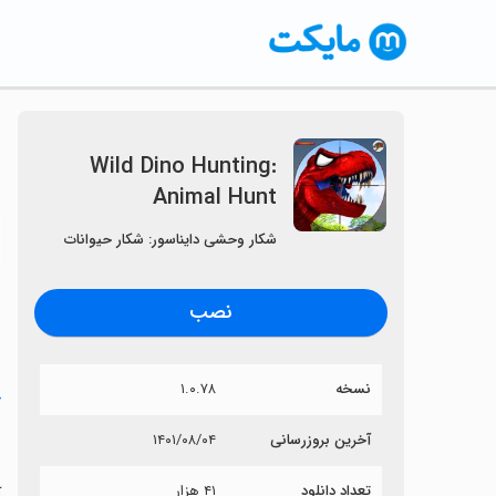
Wild Dino Hunting:
Animal Hunt
〈
شکار وحشی دایناسور: شکار حیوانات
نصب
نسخه
۱.۰.۷۸
خ
t
آخرین بروزرسانی
۱۴۰۱/۰۸/۰۴
تعداد دانلود
۴۱ هزار