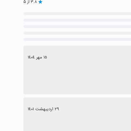
۳.۸ از ۵
١٥ مهر ١٤٠٤
٢٩ اردیبهشت ١٤٠١