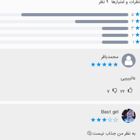
ظرات و امتیازها
۹ نظر
۵
۴
۳
۲
۱
محمدباقر
★★★★★
عالییییی
۷
۲۲
Bast girl
☆☆★★★
به نظر من جذاب نیست 🤔