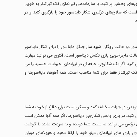
های وحشی پر کنید، با سازماندهی تیراندازی تک تیرانداز به خوبی
ت که سلاح‌های درگیری شکار دایناسور خود را بارگیری کنید و در
.
سور دو حالت رایگان شبیه ساز جنگل دایناسور را برای شکار دایناسور
بهترین حالت کمپین شکارچی دایناسور بازی trex و دیگری حالت ماجراجویی بازی تکامل دایناسور است. اکنون می توانید مهارت
Jungle Dinosaur Hunting - Real Dino Hunt بازی آزمایش کنید. اگر یک شکارچی حرفه ای در تیراندازی حیوانات هستید یا می
تک تیرانداز فقط برای شما مناسب است. همه آهوها، دایناسورها و
ویدن در جهات مختلف کنند و ممکن است برای دفاع از خود به شما
نید. در بازی واقعی شکارچی دایناسورها، اگر همه آنها ممکن است
رهای ترکس می توانند به سمت شما دویده و به سرعت بیایند تا گوشت
ی بازی های تیراندازی دینو خود را ارتقا دهید و هیولاهای دوران