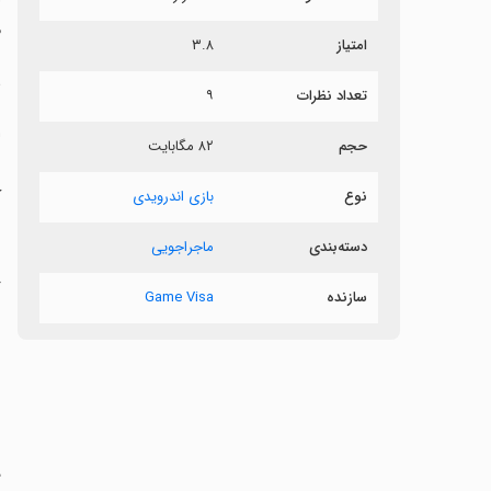
م
امتیاز
۳.۸
ش
تعداد نظرات
۹
ا
حجم
۸۲ مگابایت
ب
ک
نوع
بازی اندرویدی
ش
دسته‌بندی
ماجراجویی
ب
گ
سازنده
Game Visa
ش
‏
ش
د