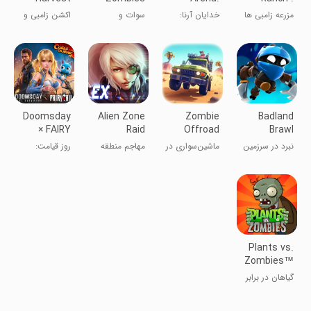
Season 2
Strategy
Zombie
مزرعه زامبی ها
خدایان آرنا:
سوات و
اکشن زامبی و
Game
Game
بازی استراتژی
زامبی‌ها فصل ۲
نباتات
Doomsday
Alien Zone
Zombie
Badland
× FAIRY
Raid
Offroad
Brawl
TAIL
Safari
نبرد در سرزمین
ماشین‌سواری در
مهاجم منطقه
روز قیامت:
بد
غرب وحشی
بیگانه
آخرین
بازماندگان
Plants vs.
Zombies™
گیاهان در برابر
زامبی ها