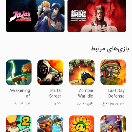
بازی‌های مرتبط
Awakening
Brutal
Zombie
Last Day
of
Street
War Idle
Defense
Guardians
Defense
آخرین روز دفاع
بازی دفاعی
اکشن
نبرد شوالیه:
Game
زامبی جنگ
دفاع بیکران
بی‌کار