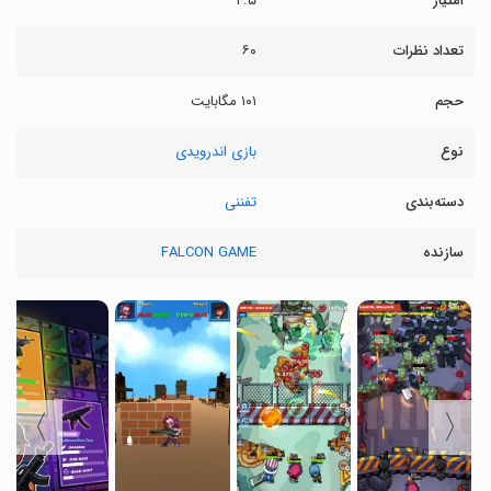
امتیاز
۴.۵
تعداد نظرات
۶۰
حجم
۱۰۱ مگابایت
نوع
بازی اندرویدی
دسته‌بندی
تفننی
سازنده
FALCON GAME
〉
〈