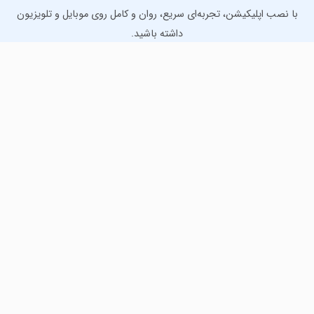
با نصب اپلیکیشن، تجربه‌ای سریع، روان و کامل روی موبایل و تلویزیون
داشته باشید.
دانلود نسخه موبایل
دانلود نسخه تلویزیون TV
لذت دانلود جدیدترین بازی‌ها و بهترین برنامه‌های اندروید از
مایکت!
دانلود جدیدترین بازی‌های اندروید برای اوقات فراغت و دریافت
بهترین برنامه‌های کاربردی برای انجام انواع فعالیت‌های روزانه. لینک
مستقیم، رایگان و سریع، تست شده و امن با نصب خودکار دیتا‍.