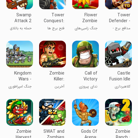
Swamp
Tower
Flower
Tower
Attack 2
Conquest:
Zombie
Defender -
Tower
War
Defense
مدافع برج -
جنگ زامبی‌های
فتح برج ها
حمله به باتلاق
Defense
game
بازی دفاعی
گل
2
Kingdom
Zombie
Call of
Castle
Wars -
Killer:
Victory
Fusion Idle
Tower
Zombie
Clicker
کلاهبرداری
ندای پیروزی
آخرین
جنگ امپراطوری
Defense
Games
قلعه: کلیکر بیکار
قهرمانان:
ها
آخرین سنگر
Zombie
SWAT and
Gods Of
Zombie
Harvest
Zombies
Arena:
Ranch :