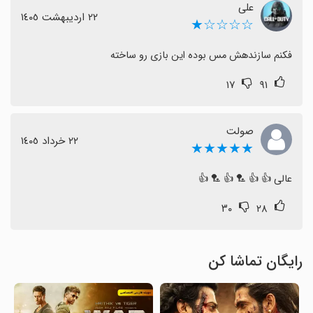
علی
٢٢ اردیبهشت ١٤٠٥
☆☆☆☆★
فکنم سازندهش مس بوده این بازی رو ساخته
۱۷
۹۱
صولت
٢٢ خرداد ١٤٠٥
★★★★★
عالی 👍 👍 🏸 👍 🏸 👍
۳۰
۲۸
رایگان تماشا کن