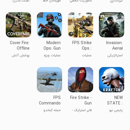
تیراندازی
ماموریت مخفی
قهرمانان خط
تفنگ مدرن:
War Games
Offline
ملاقات FPS
کماندو
مقدم: جنگ
بازی‌های جنگی
افلاین
جهانی دوم
تیراندازی
Cover Fire:
Modern
FPS Strike
Invasion:
Offline
Ops: Gun
Ops :
Aerial
Shooting
Shooting
Modern
Warfare
استراتژیکی
عملیات
عملیات ویژه
پوشش آتش
Games
Arena
جنگی
تیراندازی FPS:
آرنای مدرن
FPS
Fire Strike -
NEW
Commando
Gun
STATE :
Strike 3D
Shooter
NEW ERA
پابجی نیو
فایر استرایک -
حمله کماندو
FPS
OF BR
استیت
شوتر اول
شخص