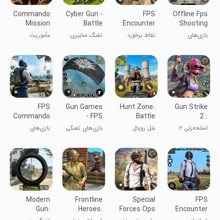
Commando
Cyber Gun -
FPS
Offline Fps
Mission
Battle
Encounter
Shooting
Battle
Royale
Strike: Gun
Gun Games
بازی‌های
نقاط برخورد
تفنگ سایبری:
مأموریت
Ground
Game
Game
تیراندازی FPS
FPS: بازی
بتل رویال
کماندو: میدان
آفلاین
تفنگی
نبرد
FPS
Gun Games
Hunt Zone:
Gun Strike
Commando
- FPS
Battle
2 :
Shooter
Shooting
Royale
Commando
اسلحه‌زنی ۲:
بتل رویال
بازی‌های تفنگی
بازی‌های
Games
Game
Arena
Secret
مأموریت مخفی
FPS تیراندازی
تیرانداز کماندو
Mission-
کماندو - بازی
آفلاین
FPS
FPS Game
FPS
Modern
Frontline
Special
FPS
Gun:
Heroes:
Forces Ops
Encounter
Shooting
Kriegsspiele
:Gun Action
Strike