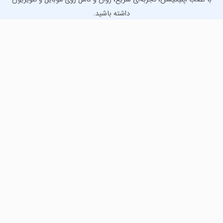
داشته باشید.
دانلود نسخه موبایل
دانلود نسخه تلویزیون TV
لذت دانلود جدیدترین بازی‌ها و بهترین برنامه‌های اندروید از
مایکت!
دانلود جدیدترین بازی‌های اندروید برای اوقات فراغت و دریافت
بهترین برنامه‌های کاربردی برای انجام انواع فعالیت‌های روزانه. لینک
مستقیم، رایگان و سریع، تست شده و امن با نصب خودکار دیتا‍.