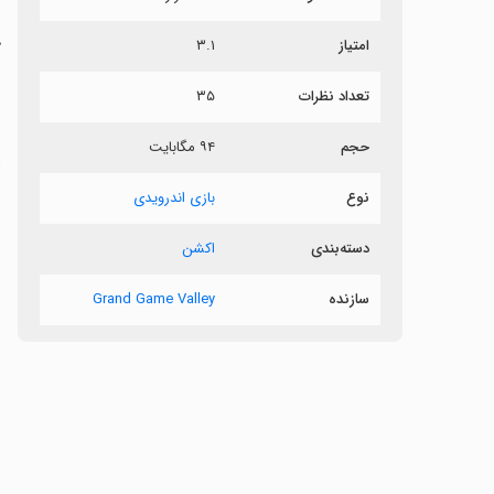
امتیاز
۳.۱
گ
تعداد نظرات
۳۵
ب
حجم
۹۴ مگابایت
ا
نوع
بازی اندرویدی
دسته‌بندی
اکشن
سازنده
Grand Game Valley