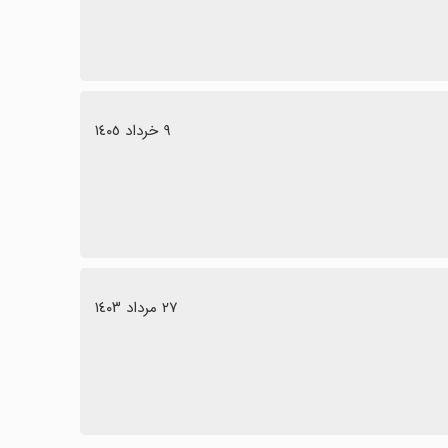
٩ خرداد ١٤٠٥
٢٧ مرداد ١٤٠٣