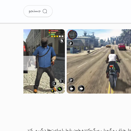
جستجو
〉