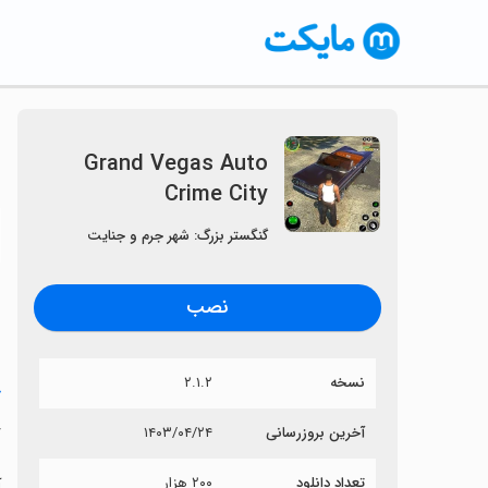
Grand Vegas Auto
Crime City
〈
گنگستر بزرگ: شهر جرم و جنایت
نصب
نسخه
۲.۱.۲
خ
y
آخرین بروزرسانی
۱۴۰۳/۰۴/۲۴
تعداد دانلود
۲۰۰ هزار
آی