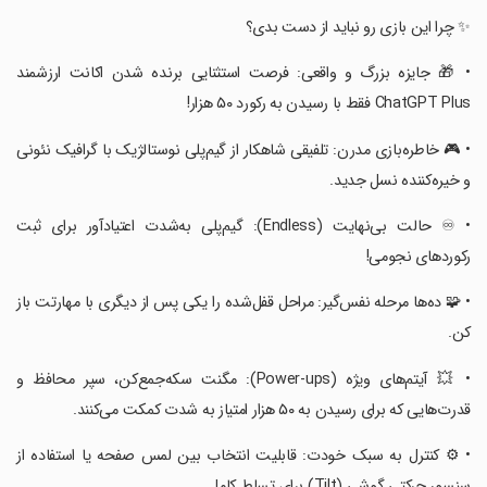
‏‏✨ چرا این بازی رو نباید از دست بدی؟
‏‏• 🎁 جایزه بزرگ و واقعی: فرصت استثنایی برنده شدن اکانت ارزشمند
ChatGPT Plus فقط با رسیدن به رکورد ۵۰ هزار!
‏‏• 🎮 خاطره‌بازی مدرن: تلفیقی شاهکار از گیم‌پلی نوستالژیک با گرافیک نئونی
و خیره‌کننده نسل جدید.
‏‏• ♾️ حالت بی‌نهایت (Endless): گیم‌پلی به‌شدت اعتیادآور برای ثبت
رکوردهای نجومی!
‏‏• 🧩 ده‌ها مرحله نفس‌گیر: مراحل قفل‌شده را یکی پس از دیگری با مهارتت باز
کن.
‏‏• 💥 آیتم‌های ویژه (Power-ups): مگنت سکه‌جمع‌کن، سپر محافظ و
قدرت‌هایی که برای رسیدن به ۵۰ هزار امتیاز به شدت کمکت می‌کنند.
‏‏• ⚙️ کنترل به سبک خودت: قابلیت انتخاب بین لمس صفحه یا استفاده از
سنسور حرکتی گوشی (Tilt) برای تسلط کامل.