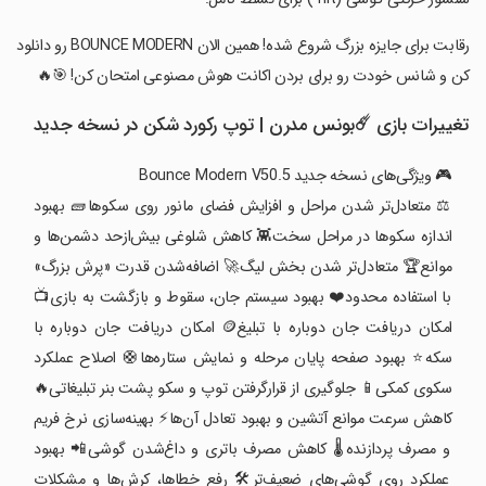
‏‏رقابت برای جایزه بزرگ شروع شده! همین الان BOUNCE MODERN رو دانلود
کن و شانس خودت رو برای بردن اکانت هوش مصنوعی امتحان کن! 🎯🔥
تغییرات بازی ‏‏☄️بونس مدرن | توپ رکورد شکن در نسخه جدید
🎮 ویژگی‌های نسخه جدید Bounce Modern V50.5
⚖️ متعادل‌تر شدن مراحل و افزایش فضای مانور روی سکوها🧱 بهبود
اندازه سکوها در مراحل سخت👾 کاهش شلوغی بیش‌ازحد دشمن‌ها و
موانع🏆 متعادل‌تر شدن بخش لیگ🚀 اضافه‌شدن قدرت «پرش بزرگ»
با استفاده محدود❤️ بهبود سیستم جان، سقوط و بازگشت به بازی📺
امکان دریافت جان دوباره با تبلیغ🪙 امکان دریافت جان دوباره با
سکه⭐ بهبود صفحه پایان مرحله و نمایش ستاره‌ها🛟 اصلاح عملکرد
سکوی کمکی📱 جلوگیری از قرارگرفتن توپ و سکو پشت بنر تبلیغاتی🔥
کاهش سرعت موانع آتشین و بهبود تعادل آن‌ها⚡ بهینه‌سازی نرخ فریم
و مصرف پردازنده🌡️ کاهش مصرف باتری و داغ‌شدن گوشی📲 بهبود
عملکرد روی گوشی‌های ضعیف‌تر🛠️ رفع خطاها، کرش‌ها و مشکلات