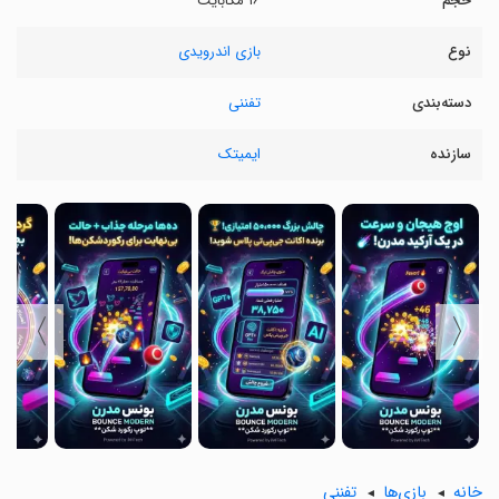
حجم
۱۶ مگابایت
نوع
بازی اندرویدی
دسته‌بندی
تفننی
سازنده
ایمیتک
〉
〈
خانه
بازی‌ها
تفننی