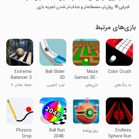
اجرایی🎯 روان‌تر، منصفانه‌تر و جذاب‌تر شدن تجربه بازی
بازی‌های مرتبط
Extreme
Ball Slider
Maze
Color Crush
Balancer 3
3D
Games 3D -
Fun
به رنگ‌های
بازی‌های
توپ کشویی
حفظ تعادل 3
Labyrinth
دیگر نخور!
معمایی ۳D -
سه بعدی
لابیرنت
سرگرم‌کننده
Endless
‏ریز پرنده
Ball Run
Physics
Drop
2048:
Sphere Run