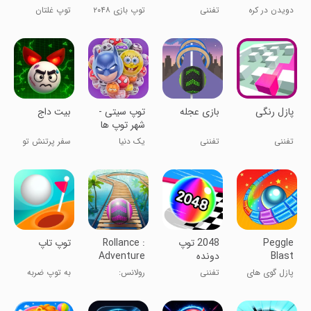
merge
دویدن در کره
تفننی
توپ بازی ۲۰۴۸
توپ غلتان
number
بی‌پایان
‏پازل رنگی
‏بازی عجله
‏‏‏‏توپ سیتی -
‏‏‏‏‏بیت داج
شهر توپ ها
تفننی
تفننی
یک دنیا
سفر پرتنش تو
سرگرمی
دنیای دیجیتال
Peggle
‏‏2048 توپ
Rollance :
‏‏‏توپ تاپ
Blast
دونده
Adventure
Balls
پازل گوی های
تفننی
رولانس:
به توپ ضربه
مارپیچ
ماجراجویی
بزن
توپ‌ها