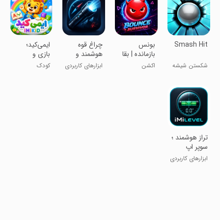
Smash Hit
‏بونس
‏چراغ قوه
‏‏‏ایمی‌کید؛
بازمانده | بقا
هوشمند و
بازی و
در فضا
ابزار
یادگیری
شکستن شیشه
اکشن
ابزارهای کاربردی
کودک
طبیعت‌گردی
کودکان
‏‏‏تراز هوشمند ؛
سوپر اپ
محاسبات
ابزارهای کاربردی