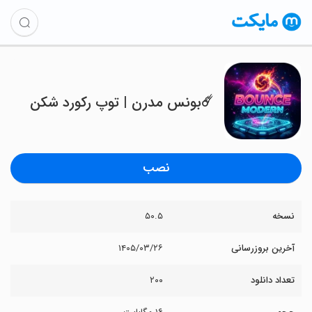
‏‏☄️بونس مدرن | توپ رکورد شکن
نصب
نسخه
۵۰.۵
آخرین بروزرسانی
۱۴۰۵/۰۳/۲۶
تعداد دانلود
۲۰۰