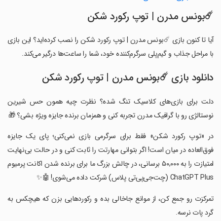
‏‏☄️بونس مدرن | توپ رکورد شکن
آیا تا کنون بازی ‏‏☄️بونس مدرن | توپ رکورد شکن را نصب کرده‌اید؟ این بازی
با مراحل جذاب و گیم‌پلی سرگرم‌کننده خود، شما را ساعت‌ها درگیر می‌کند.
دانلود بازی ‏‏☄️بونس مدرن | توپ رکورد شکن
‏‏دلت برای بازی‌های کلاسیک تنگ شده؟ نظرت چیه همون حس شیرین
نوستالژی رو با گرافیک مدرن تجربه کنی و همزمان برنده جایزه ویژه بشی؟ 🎁
‏‏در «توپ رکورد شکن» فقط برای سرگرمی بازی نمی‌کنی؛ پای یک جایزه
فوق‌العاده در میان است! اگر بتوانی مهارتت را ثابت کنی و در حالت بی‌نهایت
امتیازت را به ۵۰,۰۰۰ برسانی، در چالش بزرگ ما برای برنده شدن اکانت پرمیوم
ChatGPT Plus (چت‌جی‌پی‌تی پلاس) شرکت داده می‌شوی! 🤖✨
‏‏تمرکزت رو جمع کن، از موانع جاخالی بده و رکوردهایی بزن که هیچکس به
گرد پات نرسه.