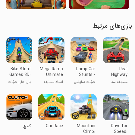
بازی‌های مرتبط
Bike Stunt
Mega Ramp
Ramp Car
Real
Games 3D:
Ultimate
Stunts -
Highway
Bike Game
Racing
Car Games
Car Racing
مسابقه سه
حرکات نمایشی
استاد مسابقه
بازی‌های حرکات
Game
بعدی با
ماشین -
دوچرخه ۳D:
ماشین‌های
بازی‌های
بازی دوچرخه
واقعی
ماشینی
Drive for
Mountain
Car Race
کلاچ
Climb:
Speed: