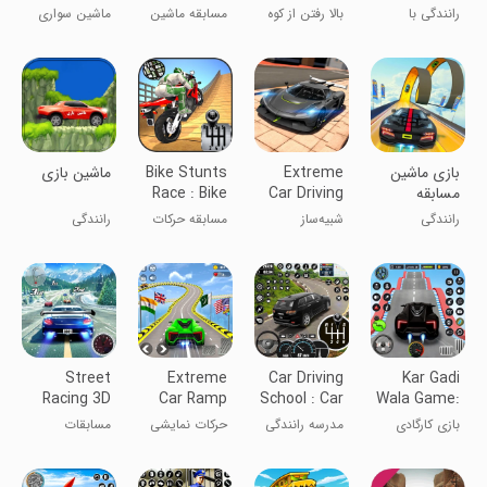
Stunt Car
Simulator
رانندگی با
بالا رفتن از کوه
مسابقه ماشین
ماشین سواری
Game
سرعت بالا
با ماشین
چند نفره
بازی ماشین
Extreme
Bike Stunts
‏ماشین بازی
مسابقه
Car Driving
Race : Bike
Games
Simulator
رانندگی
شبیه‌ساز
مسابقه حرکات
رانندگی
رانندگی
دوچرخه : بازی
بی‌نهایت
دوچرخه
Street
Extreme
Car Driving
Kar Gadi
Racing 3D
Car Ramp
School : Car
Wala Game:
Stunts 3D
Games
Car Games
بازی کارگادی
مدرسه رانندگی
حرکات نمایشی
مسابقات
والا: بازی‌های
خودرو: بازی‌های
خیابانی
ماشین
آفلاین اتومبیل