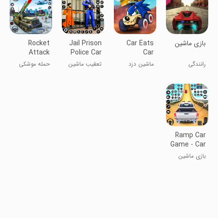
بازی ماشین
Car Eats
Jail Prison
Rocket
Attack
Police Car
Car
Missile
Chase
Multiplayer
رانندگی
ماشین دزد
تعقیب ماشین
حمله موشکی
Truck 3d
Race
می‌کند - مسابقه
پلیس در زندان
کامیون راکت
چندنفره
3D
Ramp Car
Game - Car
Stunt
بازی ماشین
برقی - حرکات
نمایشی ماشین