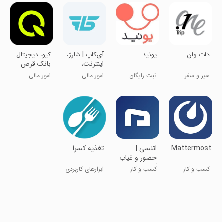
‏‏‏‏دات وان
یونید
‏‏‏‏‏‏‏آی‌کاپ | شارژ،
‏کیو، دیجیتال
اینترنت،
بانک قرض
کارت‌به‌کارت،
الحسنه
سیر و سفر
ثبت رایگان
امور مالی
امور مالی
قبوض
مهرایران
آگهی
Mattermost
اتنسی |
تغذیه کسرا
حضور و غیاب
آنلاین
کسب و کار
کسب و کار
ابزارهای کاربردی