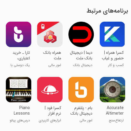
برنامه‌های مرتبط
‏‏کسرا همراه |
‏‏‏‏‏دیما | دیجیتال
همراه بانک
‏‏‏تارا ـ خرید
حضور و غیاب
بانک ملت
ملت
اعتباری،
سازمانی
ایران
پرداخت
کسب و کار
دیجیتال بانک
امور مالی
یک دوستی با
قسطی
ملت ایران
اعتبار
Accurate
بام - پلتفرم
‏‏کسرا فود |
Piano
Altimeter
دیجیتال بانک
نرم افزار
Lessons
ملی ایران
سامانه تغذیه
ارتفاع‌سنج
امور مالی
ابزارهای کاربردی
درس‌های پیانو
دقیق