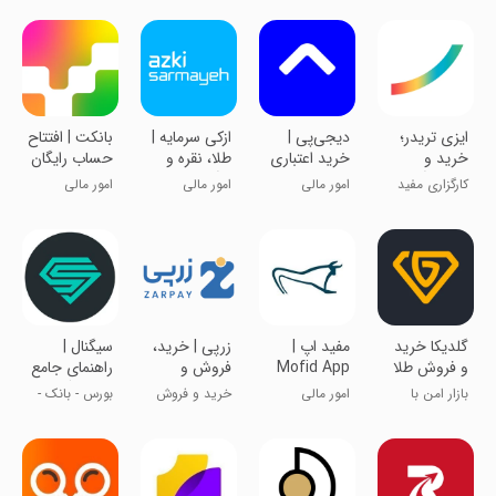
‏‏ایزی تریدر؛
‏‏دیجی‌پی |
‏‏‏‏‏‏‏‏‏‏‏‏ازکی‌ سرمایه |
‏‏‏‏‏‏‏‏‏بانکت | افتتاح
خرید و
خرید اعتباری
طلا، نقره و
حساب رایگان
فروش آنلاین
و پرداخت
درآمد ثابت
بانک مهر
کارگزاری مفید
امور مالی
امور مالی
امور مالی
سهام
قسطی
ایران
‏‏‏‏گلدیکا خرید
مفید اپ |
‏‏‏‏زرپی | خرید،
سیگنال |
و فروش طلا
Mofid App
فروش و
راهنمای جامع
بدون اجرت
قیمت طلا و
سرمایه‌گذاری
بازار امن با
امور مالی
خرید و فروش
بورس - بانک -
نقره
تحویل فیزیکی
طلای آب شده
صندوق