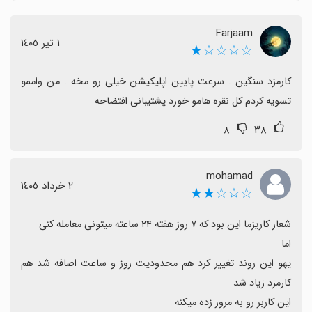
آموزش کار با اپ دارند تا بتوانند از امکانات بهره‌مند شوند.
Farjaam
بعضی کاربران هنوز استفاده نکرده‌اند یا در حال
١ تیر ١٤٠٥
☆☆☆☆★
تصمیم‌گیری‌اند تا نظر نهایی بدهند.
به‌طور کلی این مشکلات قابل رفع و معمولاً موقتی‌اند و با
کارمزد سنگین . سرعت پایین اپلیکیشن خیلی رو مخه . من واممو 
به‌روزرسانی‌ها و بهبود پشتیبانی می‌تواند تجربه بهتری ارائه
تسویه کردم کل نقره هامو خورد پشتیبانی افتضاحه
کند؛ اگر دنبال درآمد ثابت هستید و آماده یادگیری هستید،
۸
۳۸
اپلیکیشن کاریزما می‌تواند گزینه‌ای مناسب باشد.
mohamad
٢ خرداد ١٤٠٥
☆☆☆★★
یهو این روند تغییر کرد هم محدودیت روز و ساعت اضافه شد هم 
این کاربر رو به مرور زده میکنه