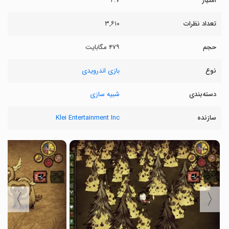
امتیاز
۴.۷
تعداد نظرات
۳,۶۱۰
حجم
۴۷۹ مگابایت
نوع
بازی اندرویدی
دسته‌بندی
شبیه سازی
سازنده
Klei Entertainment Inc
〉
〈