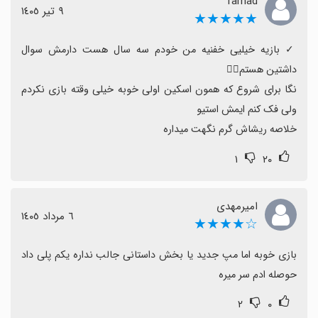
farhad
گروهی وجود دارد.
٩ تیر ١٤٠٥
★★★★★
برخی کاربران درباره امنیت دانلود از منابع APK و نیاز به
آشنایی با زبان (مثلاً انگلیسی برای دسترسی به امکانات)
‏✓ بازیه خیلیی خفنیه من خودم سه سال هست دارمش سوال 
اظهار نظر کرده‌اند.
به طور کلی اگر دنبال تجربه بقای چالش‌برانگیز با گرافیک
نگا برای شروع که همون اسکین اولی خوبه خیلی وقته بازی نکردم 
خوب و تمایل به به‌روزرسانی‌ها و حالت آنلاین دارید، این
بازی گزینه‌ای خوب برای امتحان است.
خلاصه ریشاش گرم نگهت میداره
۱
۲۰
امیرمهدی
٦ مرداد ١٤٠٥
☆★★★★
بازی خوبه اما مپ جدید یا بخش داستانی جالب نداره یکم پلی داد 
حوصله ادم سر میره
۲
۰