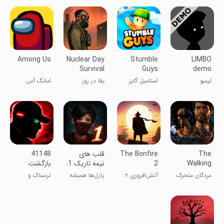
Among Us
Nuclear Day
Stumble
LIMBO
Survival
Guys
demo
لیمبو
استامبل گایز
بقا در روز
امانگ آس
هسته‌ای
The
The Bonfire
‏‏‏‏‏‏‏قلب های
‏‏‏‏‏‏‏41148
Walking
2
نیمه تاریک 1:
بازگشت
Dead: A
Uncharted
داستانی/
مردگان متحرک:
آتش‌افروزی ۲:
پازل‌ها همیشه
ترسناک و
New Fronti
Shores
معمایی
جبهه جدیدی
سواحل
ساده نیستن!
ماجرایی
ناشناخته