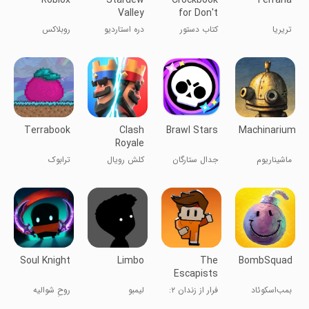
Roblox
Stardew
Crockbook
Terraria
Valley
for Don't
Starve
تریریا
کتاب دستور
دره استاردیو
روبلاکس
پخت برای
نجات از
گرسنگی
Terrabook
Clash
Brawl Stars
Machinarium
Royale
ماشیناریوم
جدال ستارگان
کلش رویال
ترابوک
Soul Knight
Limbo
The
BombSquad
Escapists
2: Pocket
بمب‌اسکوئاد
فرار از زندان ۲:
لیمبو
روحِ شوالیه
Breakout
فرار جیبی