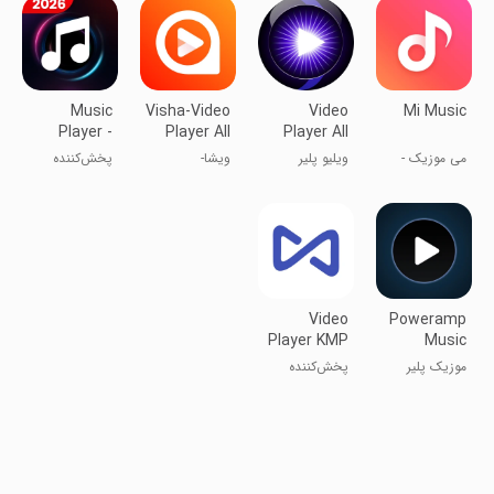
Music
Visha-Video
Video
Mi Music
Player -
Player All
Player All
MP3 Player
Formats
Format
می موزیک -
ویلیو پلیر
ویشا-
پخش‌کننده
موزیک پلیر
پخش‌کننده
موسیقی -
شیائومی
ویدیو با همه
پخش‌کننده
فرمت‌ها
MP3
Video
Poweramp
Player KMP
Music
Player
موزیک پلیر
پخش‌کننده
پاورآمپ
ویدیو KMP