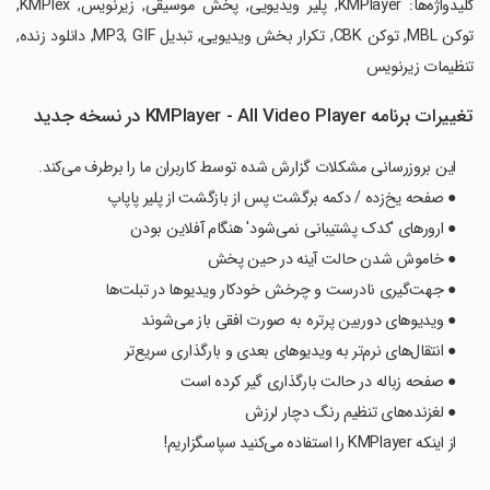
‏کلیدواژه‌ها: KMPlayer, پلیر ویدیویی, پخش موسیقی, زیرنویس, KMPlex,
توکن MBL, توکن CBK, تکرار بخش ویدیویی, تبدیل MP3, GIF, دانلود زنده,
تنظیمات زیرنویس
تغییرات برنامه KMPlayer - All Video Player در نسخه جدید
این بروزرسانی مشکلات گزارش شده توسط کاربران ما را برطرف می‌کند.
● صفحه یخ‌زده / دکمه برگشت پس از بازگشت از پلیر پاپاپ
● ارورهای 'کدک پشتیبانی نمی‌شود' هنگام آفلاین بودن
● خاموش شدن حالت آینه در حین پخش
● جهت‌گیری نادرست و چرخش خودکار ویدیوها در تبلت‌ها
● ویدیوهای دوربین پرتره به صورت افقی باز می‌شوند
● انتقال‌های نرم‌تر به ویدیوهای بعدی و بارگذاری سریع‌تر
● صفحه زباله در حالت بارگذاری گیر کرده است
● لغزنده‌های تنظیم رنگ دچار لرزش
از اینکه KMPlayer را استفاده می‌کنید سپاسگزاریم!