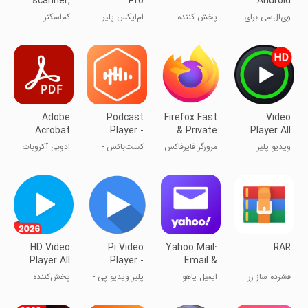
scanner,
Pro
Android
PDF maker
وی‌ال‌سی برای
پخش کننده
ام‌ایکس پلیر
کم‌اسکنر
اندروید
ام‌ایکس
پرو (x86)
Adobe
Podcast
Firefox Fast
Video
Acrobat
Player -
& Private
Player All
Reader:
Castbox
Browser
Format
ویدیو پلیر
مرورگر فایرفاکس
کست‌باکس -
ادوبی آکروبات
Edit PDF
حرفه‌ای
برنامه پخش
ریدر
پادکست
HD Video
Pi Video
Yahoo Mail:
RAR
Player All
Player -
Email &
Format
Media
Planner
فشرده ساز رر
ایمیل یاهو
پلیر ویدیو پی -
پخش‌کننده
Player
پلیر رسانه
ویدیو HD همه
فرمت‌ها