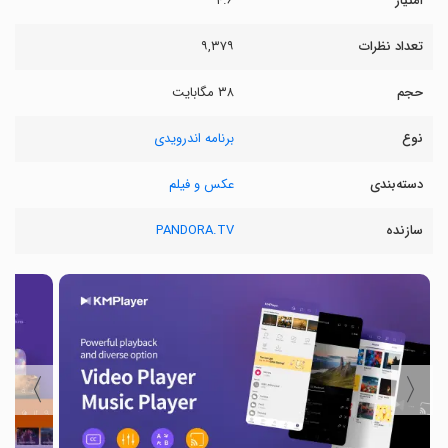
امتیاز
۴.۶
تعداد نظرات
۹,۳۷۹
حجم
۳۸ مگابایت
نوع
برنامه اندرویدی
دسته‌بندی
عکس و فیلم
سازنده
PANDORA.TV
〉
〈