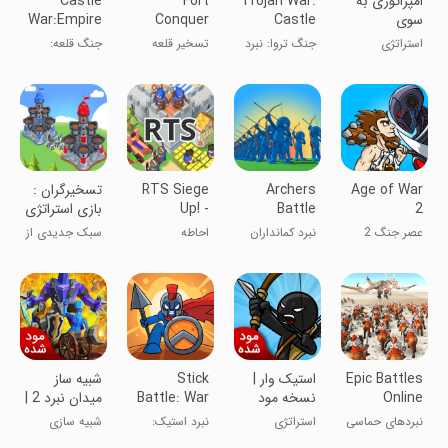
امپراتوری به
Trojan War:
Fort
Castle
سوی
Castle
Conquer
War:Empire
پیشرفت
Clash
Archer
استراتژی
جنگ تروا: نبرد
تسخیر قلعه
جنگ قلعه:
Cards
قلعه کارتها
کماندار
امپراتوری
Age of War
Archers
RTS Siege
تسخیرگران :
2
Battle
Up! -
بازی استراتژی
Medieval
جدید
عصر جنگ 2
نبرد کمانداران
احاطه
سبک جدیدی از
War
استراتژی
Epic Battles
استیک وار |
Stick
شبیه ساز
Online
نسخه مود
Battle: War
میدان نبرد 2 |
شده
of Legions
نسخه مود
نبردهای حماسی
استراتژی
نبرد استیک:
شبیه سازی
شده
آنلاین
جنگ لشکرها