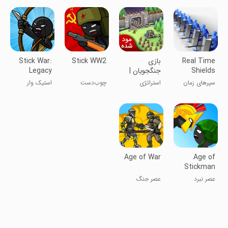
Real Time
بازی
Stick WW2
Stick War:
Shields
جنگجویان |
Legacy
نسخه مود
سپرهای زمان
استراتژی
چوب‌دست
استیک وار
شده
واقعی
WW2
Age of War
Age of
Stickman
Battle of
عصر نبرد
عصر جنگ
Empires
استیکمن:
امپراتوری‌ها