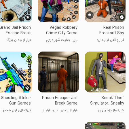
Grand Jail Prison
Vegas Robbery
Real Prison
Escape Break
Crime City Game
Breakout Spy
Games
فرار واقعی از زندان:
بازی جنایت شهر دزدی
فرار از زندان بزرگ
بازی‌های جاسوسی
وگاس
 Shooting Strike:
Prison Escape- Jail
Sneak Thief
Gun Games
Break Game
Simulator: Sneaky
Thief Robbing
شبیه‌ساز دزد پنهان:
فرار از زندان - بازی فرار از
تیراندازی اول شخص
Games
بازی‌های دزدی پنهان
زندان