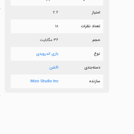
م
امتیاز
۲.۶
م
تعداد نظرات
۱۸
ب
حجم
۳۶ مگابایت
ا
ن
نوع
بازی اندرویدی
دسته‌بندی
اکشن
‏
سازنده
Mizo Studio Inc
ر
چ
ا
‏