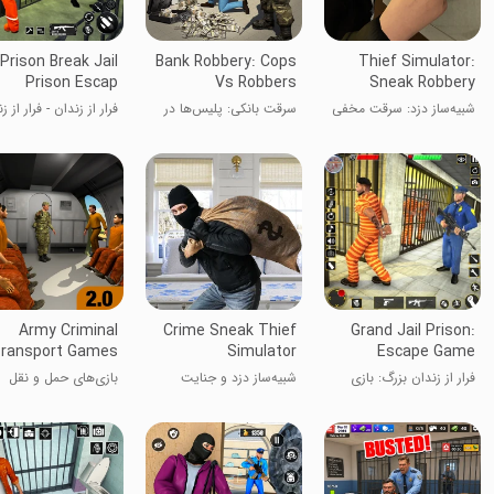
Prison Break Jail
Bank Robbery: Cops
Thief Simulator:
Prison Escap
Vs Robbers
Sneak Robbery
شبیه‌ساز دزد: سرقت مخفی
سرقت بانکی: پلیس‌ها در
فرار از زندان - فرار از ز
برابر دزدان
Army Criminal
Crime Sneak Thief
Grand Jail Prison:
ransport Games
Simulator
Escape Game
فرار از زندان بزرگ: بازی
شبیه‌ساز دزد و جنایت
بازی‌های حمل و نقل
فرار
جنایتکاران نظامی