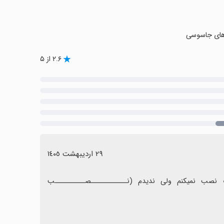
‌های جاسوسی
۲.۶ از ۵
٢٩ اردیبهشت ١٤٠٥
من واقعا باشم وقتی این همه یک ستاره بهش داده باشن خوب نصب نمیکنم ولی ندیدم (نــــــــــــصــــــــــب 