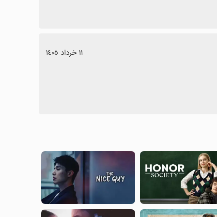
١١ خرداد ١٤٠٥