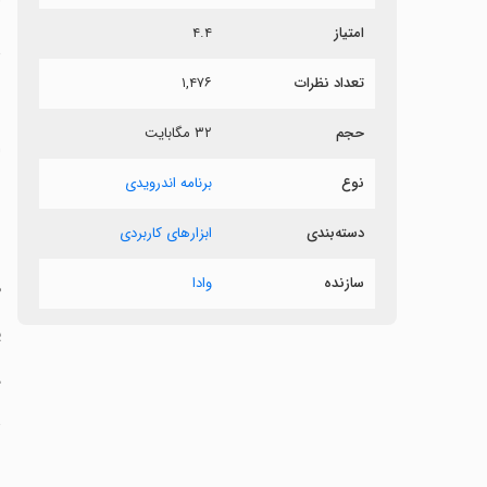
امتیاز
۴.۴
د
تعداد نظرات
۱,۴۷۶
‏
حجم
۳۲ مگابایت
‏
نوع
برنامه اندرویدی
‏
دسته‌بندی
ابزارهای کاربردی
‏
سازنده
وادا
‏
‏
‏
ت