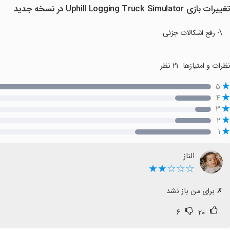
غییرات بازی Uphill Logging Truck Simulator در نسخه جدید
\- رفع اشکالات جزئی
ظرات و امتیازها
۲۱ نظر
۵
۴
۳
۲
۱
الناز
☆☆☆★★
‏✗ برای من باز نشد
۶
۲۰