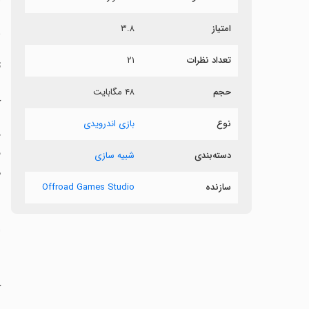
امتیاز
۳.۸
ش
تعداد نظرات
۲۱
ت
ب
حجم
۴۸ مگابایت
ک
نوع
بازی اندرویدی
دسته‌بندی
شبیه سازی
م
سازنده
Offroad Games Studio
‏
‏