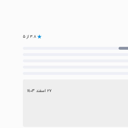
۳.۸ از ۵
٢٧ اسفند ١٤٠٣