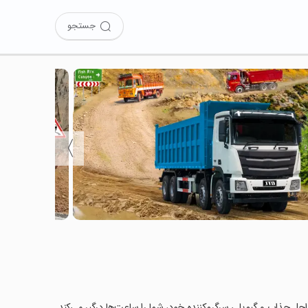
جستجو
〉