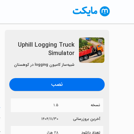
Uphill Logging Truck
Simulator
〈
شبیه‌ساز کامیون logging در کوهستان
نصب
نسخه
۱.۵
خ
r
آخرین بروزرسانی
۱۴۰۴/۱۱/۳۰
تعداد دانلود
۲۸ هزار
آی