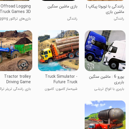
رانندگی با تویوتا پیکاپ |
بازی ماشین سنگین
Offroad Logging
ماشین بازی
Truck Games 3D
رانندگی
رانندگی
بازی‌های تراکتور
3D آفرود
یورو 6 : ماشین سنگین
Truck Simulator -
Tractor trolley
باربری
Future Truck
Driving Game
باربری با انواع تریلـی
شبیه‌ساز کامیون: کامیون
بازی رانندگی تریلر تراک
آینده