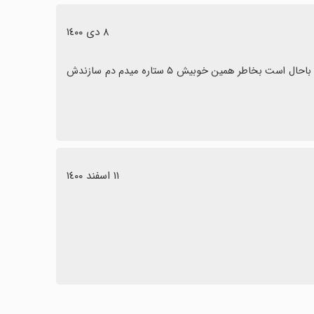
٨ دی ١٤٠٠
سلام ازی خیلی خوبیه ولی شبیه عکس هاش نیست ولی خیلی شبه سازیش باحال است بخاطر همین خوبیش ۵ ستاره میدم دم سازندش 
١١ اسفند ١٤٠٠