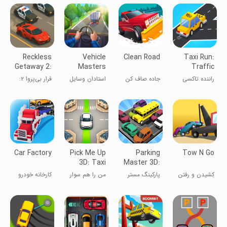
Reckless
Vehicle
Clean Road
Taxi Run:
Getaway 2:
Masters
Traffic
Car Chase
Driver
راننده تاکسی
جاده صاف کن
استادان وسایل
فرار بی‌پروا ۲:
دیوانه
نقلیه
تعقیب ماشین
Car Factory
Pick Me Up
Parking
Tow N Go
3D: Taxi
Master 3D:
Game
Traffic
کِشیدن و رفتن
پارکینگ مستر
من را هم سوار
کارخانه خودرو
Jam
3D: ترافیک
کن - مسافرکشی
شلوغ