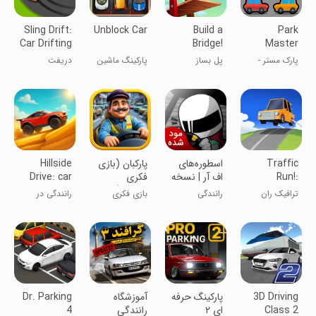
Sling Drift:
Unblock Car
Build a
Park
Car Drifting
Bridge!
Master
Game
پارک مستر -
پل بساز
پارکینگ ماشین
دریفت
استاد پارک
زنجیره‌ای
کردن
Traffic
اسطوره‌های
‏پارکبان (بازی
Hillside
Run!:
اف آر | نسخه
فکری
Drive: car
Driving
مود شده
پارکینگ)
racing
ترافیک ران
رانندگی
بازی فکری
رانندگی در
Game
سه‌بعدی و
دامنه‌ها:
چالشی
مسابقات
ماشین
3D Driving
‏پارکینگ حرفه
‏آموزشگاه
Dr. Parking
Class 2
ای ۲
رانندگی
4