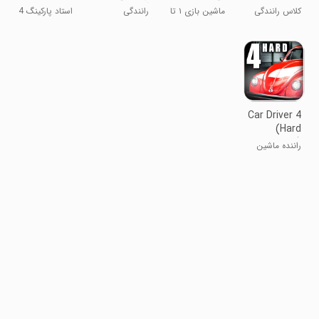
گرافند 3
کلاس رانندگی
ماشین بازی ۱ تا
رانندگی
استاد پارکینگ 4
۳D ۲
۴ نفره
Car Driver 4
(Hard
Parking)
راننده ماشین