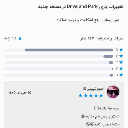
تغییرات بازی Drive and Park در نسخه جدید
به‌روزرسانی: رفع اشکالات و بهبود عملکرد.
نظرات و امتیازها
۸۶۳ نظر
۴.۶ از ۵
۵
۴
۳
۲
۱
صورتیییی🎀
١٥ خرداد ١٤٠٥
★★★★★
حتما نصب کنید🤩😘