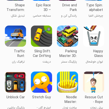
Shape
Epic Race
Drive and
Type Spin:
Transform:
3D –
Park
alphabet
Shifting Car
Parkour
run game
چرخش الفبا
رانندگی کن و
مسابقه حماسی
تبدیل شکل:
Game
پارک کن
آدمک‌ها
تغییر ماشین
Traffic
Sling Drift:
Parking
Happy
Run!:
Car Drifting
Master 3D:
Glass
Driving
Game
Traffic
لیوان خوشحال
پارکینگ مستر
دریفت
ترافیک ران
Game
Jam
3D: ترافیک
زنجیره‌ای
شلوغ
Unblock Car
Stretch Guy
Noodle
Rescue Cut
Master:
- Rope
Make
Puzzle
برش نجات
ساخت نودل
استرچ گای -
پارکینگ ماشین