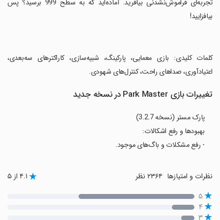
تجربه‌ای فراموش‌نشدنی بیافرید. آماده‌اید که به سطح 999 برسید؟ پس
بیافزایید!
‏کلمات کلیدی: بازی معمایی، پارکینگ، شبیه‌سازی، کاراکترهای سه‌بعدی،
اعتیادآوری، صداهای راحت، کنترل‌های شهودی.
تغییرات بازی Park Master در نسخه جدید
پارک مستر (نسخه 3.2.7)
بهبودها و رفع اشکالات:
- رفع مشکلات و باگ‌های موجود.
نظرات و امتیازها
۲۳۶۴ نظر
۴.۱ از ۵
۵
۴
۳