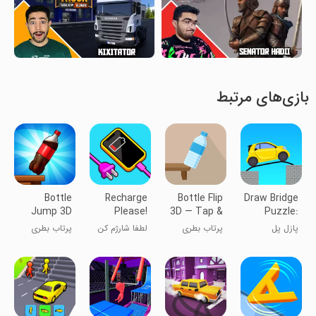
بازی‌های مرتبط
Bottle
Recharge
Bottle Flip
Draw Bridge
Jump 3D
Please!
3D — Tap &
Puzzle:
Jump
Brain Game
پازل پل
پرتاب بطری
لطفا شارژم کن
پرتاب بطری
متحرک: بازی
مغز