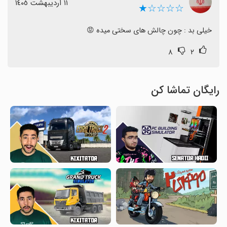
١١ اردیبهشت ١٤٠٥
☆☆☆☆★
خیلی بد : چون چالش های سختی میده 😡
۸
۲
رایگان تماشا کن