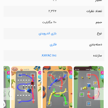
امتیاز
۴.۱
تعداد نظرات
۲,۳۶۴
حجم
۷۰ مگابایت
نوع
بازی اندرویدی
دسته‌بندی
فکری
سازنده
KAYAC Inc.
〉
〈