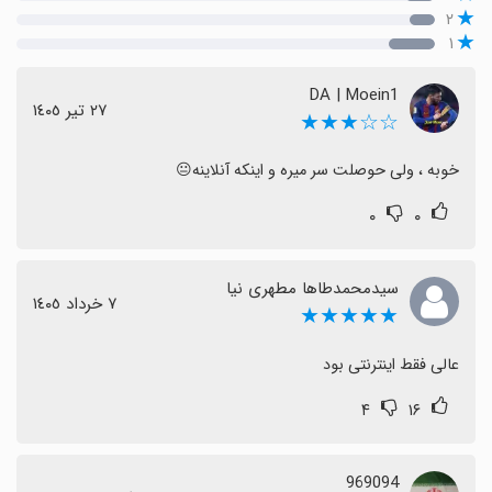
۲
۱
DA | Moein1
٢٧ تیر ١٤٠٥
☆☆★★★
خوبه ، ولی حوصلت سر میره و اینکه آنلاینه😐
۰
۰
سیدمحمدطاها مطهری نیا
٧ خرداد ١٤٠٥
★★★★★
عالی فقط اینترنتی بود
۴
۱۶
969094