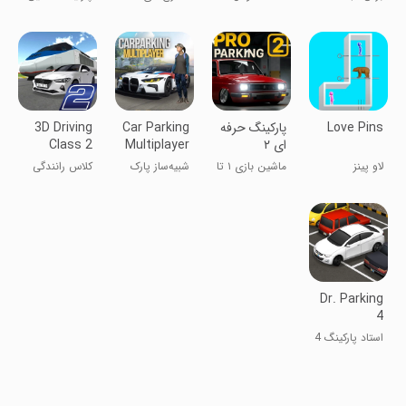
RAMEN!
بخش - پازل
کش آمدن
طناب
Love Pins
‏پارکینگ حرفه
Car Parking
3D Driving
ای ۲
Multiplayer
Class 2
لاو پینز
ماشین بازی ۱ تا
شبیه‌ساز پارک
کلاس رانندگی
۴ نفره
کردن ماشین
۳D ۲
چندنفره
Dr. Parking
4
استاد پارکینگ 4