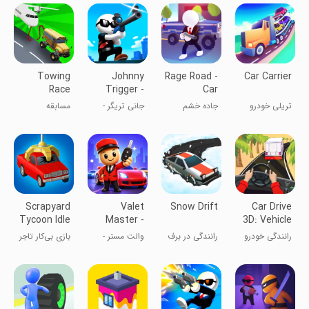
Towing
Johnny
Rage Road -
Car Carrier
Race
Trigger -
Car
Sniper
Shooting
تریلی خودرو
جاده خشم
جانی تریگر -
مسابقه
Game
Game
تک تیرانداز
یدک‌کش
Scrapyard
Valet
Snow Drift
Car Drive
Tycoon Idle
Master -
3D: Vehicle
Game
Car Parking
Masters
رانندگی خودرو
رانندگی در برف
والت مستر -
بازی بی‌کار تاجر
۳D: استادان
پارکینگ خودرو
قراضه
وسایل نقلیه