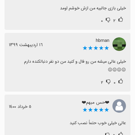
خیلی بازی جالبیه من ازش خوشم اومد
۰
۲
hbman
١٦ اردیبهشت ١٣٩٩
★★★★★
😖😖😖😖
۲
۰
❤️حس مبهم❤️
٥ خرداد ١٤٠٠
★★★★★
عالی خیلی خوب حتماً نصب کنید