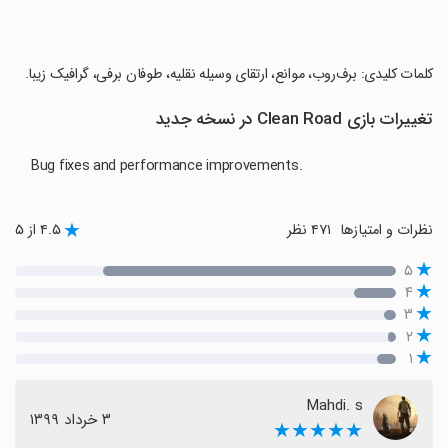
‏کلمات کلیدی: برف‌روب، موانع، ارتقای وسیله نقلیه، طوفان برفی، گرافیک زیبا.
تغییرات بازی Clean Road در نسخه جدید
Bug fixes and performance improvements.
نظرات و امتیازها
۴۷۱ نظر
۴.۵ از ۵
۵
۴
۳
۲
۱
Mahdi. s
٣ خرداد ١٣٩٩
★★★★★