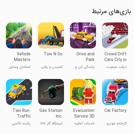
بازی‌های مرتبط
Vehicle
Tow N Go
Drive and
Crowd Drift
Masters
Park
Cars City io
درفت جمعیت
رانندگی کن و
کِشیدن و رفتن
استادان وسایل
اتومبیل‌ها در
پارک کن
نقلیه
شهر
Taxi Run:
Gas Station
Evacuation
Car Factory
Traffic
Inc.
Service 3D
Driver
کارخانه خودرو
خدمات تخلیه
ایستگاه گاز Inc.
راننده تاکسی
سه بعدی
دیوانه