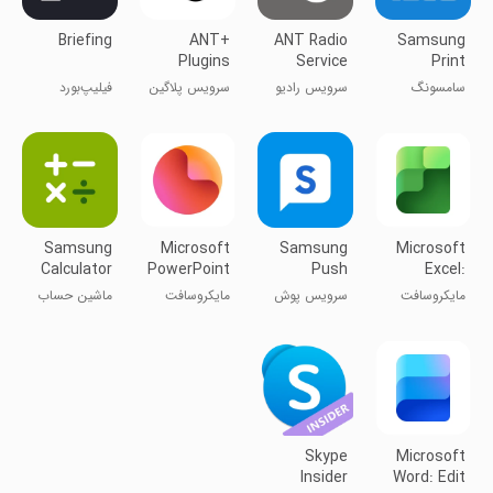
Briefing
ANT+
ANT Radio
Samsung
Plugins
Service
Print
Service
Service
سامسونگ
سرویس رادیو
سرویس پلاگین
فیلیپ‌بورد
Plugin
سرویس پرینت
آنت
آنت پلاس
Samsung
Microsoft
Samsung
Microsoft
Calculator
PowerPoint
Push
Excel:
Service
Spreadsheets
مایکروسافت
سرویس پوش
مایکروسافت
ماشین حساب
اکسل
سامسونگ
پاورپوینت
سامسونگ
Skype
Microsoft
Insider
Word: Edit