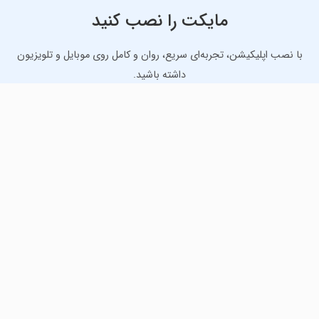
مایکت را نصب کنید
با نصب اپلیکیشن، تجربه‌ای سریع، روان و کامل روی موبایل و تلویزیون
داشته باشید.
دانلود نسخه موبایل
دانلود نسخه تلویزیون TV
لذت دانلود جدیدترین بازی‌ها و بهترین برنامه‌های اندروید از
مایکت!
دانلود جدیدترین بازی‌های اندروید برای اوقات فراغت و دریافت
بهترین برنامه‌های کاربردی برای انجام انواع فعالیت‌های روزانه. لینک