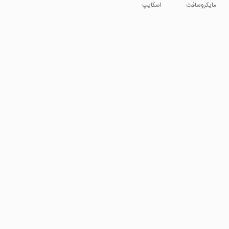
Documents
مایکروسافت
اسکایپ
ورد
اینسایدر -نسخه
در حال توسعه
اسکایپ