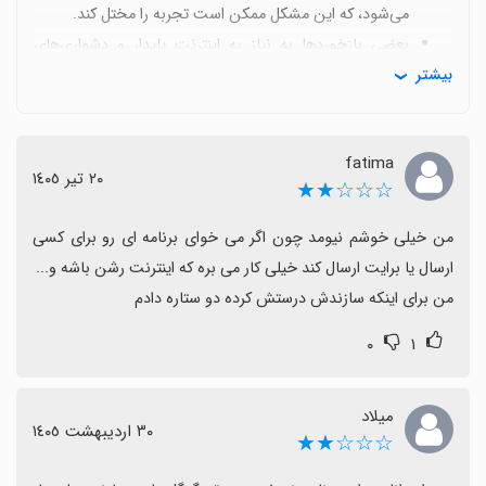
می‌شود، که این مشکل ممکن است تجربه را مختل کند.
بعضی بازخوردها به نیاز به اینترنت پایدار و دشواری‌های
بیشتر
ارسال یا اشتراک‌گذاری محتوا اشاره دارد که می‌تواند استفاده
را محدود کند، اما بهبود در اتصال می‌تواند این تجربه را بهتر
کند.
fatima
نظرات مثبت طرفدارانی هم دارد و برخی انتظار بهبودهای
٢٠ تیر ١٤٠٥
☆☆☆★★
آینده و پیشرفت‌های بیشتر را می‌کشند.
در مجموع اسکایپ برای بسیاری هنوز گزینه مفیدی است و با
من خیلی خوشم نیومد چون اگر می خوای برنامه ای رو برای کسی 
وجود محدودیت‌ها و یافتن جایگزین‌هایی مثل Teams،
کاربران می‌توانند تصمیم آگاهانه‌تری بگیرند.
من برای اینکه سازندش درستش کرده دو ستاره دادم
۰
۱
میلاد
٣٠ اردیبهشت ١٤٠٥
☆☆☆★★