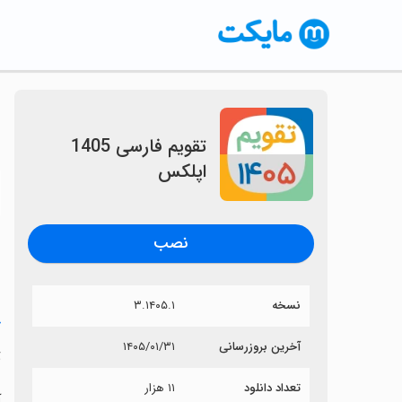
‏تقویم فارسی 1405
اپلکس
〈
نصب
نسخه
۳.۱۴۰۵.۱
خ
آخرین بروزرسانی
۱۴۰۵/۰۱/۳۱
‏
تعداد دانلود
۱۱ هزار