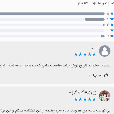
ظرات و امتیازها
۱۵۱ نظر
۵
۴
۳
۲
۱
مینا
★★★★★
عالیهه . میتونید تاریخ توش بزنید مناسبت هایی ک میخواید اضافه کنید .یاداور
۱
۳
((ૢ(⁎❝ົཽω❝ົཽ⁎)✧
★★★★★
بی نهایت عالیه من هر وقت یادم میره چندمه از این استفاده میکنم و این بر