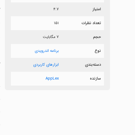
م
امتیاز
۴.۷
د
تعداد نظرات
۱۵۱
حجم
۷ مگابایت
س
نوع
برنامه اندرویدی
ا
م
دسته‌بندی
ابزارهای کاربردی
‏
سازنده
AppLex
‏
‏
‏
‏