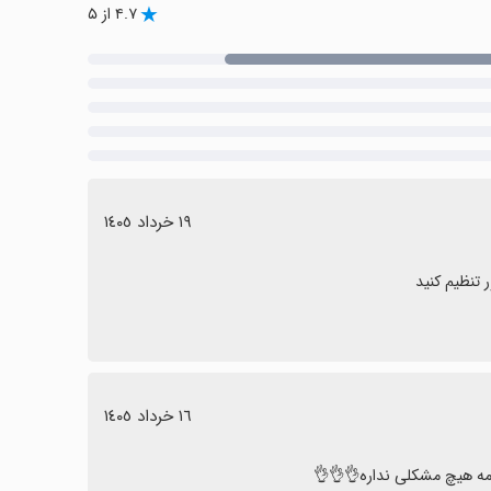
۴.۷ از ۵
١٩ خرداد ١٤٠٥
 تنظیم کنید
١٦ خرداد ١٤٠٥
نامه هیچ مشکلی نداره👌👌👌