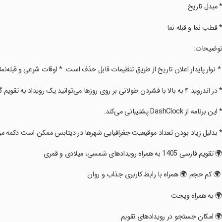
* مبدل تاریخ
* قطب نما و قبله نما
توضیحات:
 * نوار پایدار اعلان تاریخ از طریق تنظیمات قابل حذف است. * اوقات شرعی و قبله‌نما
 در اندروید ۴ به بالا با فشردن طولانی بر روی روزها می‌توانید یک رویداد به تقویم گوگل در گوشی بیافزایید.
* این برنامه از DashClock پشتیبانی می‌کند.
* بدلیل زیاد بودن تعداد موقیعیت جغرافیایی شهرها در دیتابس ممکن است دکمه موق
🌍 تقویم فارسی 1405 به همراه رویدادهای شمسی، میلادی و قمری
 🌍 کم حجم 🌍 همراه با رابط کاربری جذاب و روان
🌍 به همراه ویجت
🌍 امکان جستجو در رویدادهای تقویم