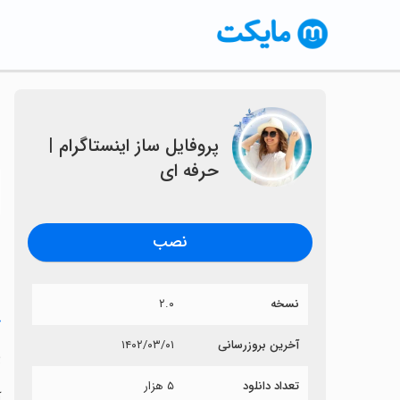
پروفایل ساز اینستاگرام |
حرفه ای
〈
نصب
نسخه
۲.۰
خ
آخرین بروزرسانی
۱۴۰۲/۰۳/۰۱
پ
تعداد دانلود
۵ هزار
آ