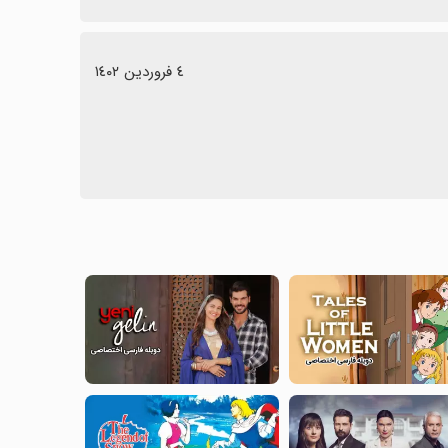
٤ فروردین ١٤٠٢