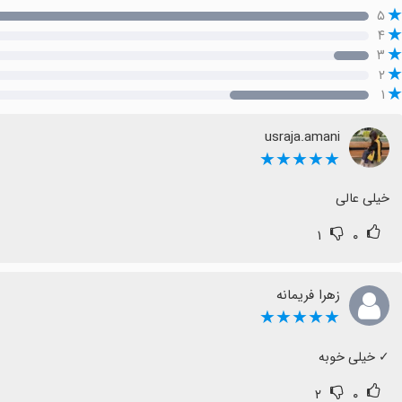
۵
۴
۳
۲
۱
usraja.amani
★★★★★
خیلی عالی
۱
۰
زهرا فریمانه
★★★★★
‏✓ خیلی خوبه
۲
۰