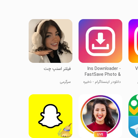
V
Ins Downloader -
‏‏فیلتر اسنپ چت
FastSave Photo &
Video
دانلودر اینستاگرام - ذخیره
سرگرمی
سریع عکس و ویدیو