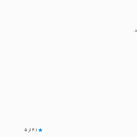
.
۴.۱ از ۵