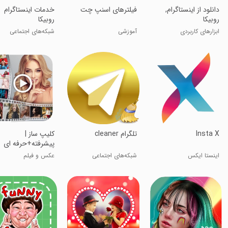
‏‏‏‏‏‏‏‏‏‏‏‏‏‏‏‏‏‏‏‏‏‏دانلود از اینستاگرام,
فیلترهای اسنپ چت
‏‏‏‏‏‏خدمات اینستاگرام
روبیکا
روبیکا
ابزارهای کاربردی
آموزشی
شبکه‌های اجتماعی
Insta X
‏تلگرام cleaner
کلیپ ساز |
پیشرفته+حرفه ای
جدید
اینستا ایکس
شبکه‌های اجتماعی
عکس و فیلم