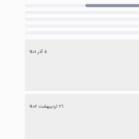
٥ آذر ١٤٠١
٢٦ اردیبهشت ١٤٠٢