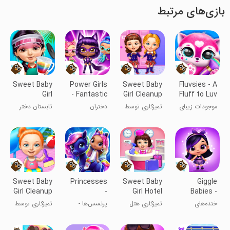
بازی‌های مرتبط
Sweet Baby
Power Girls
Sweet Baby
Fluvsies - A
Girl
- Fantastic
Girl Cleanup
Fluff to Luv
Summer
Heroes
6
موجودات زیبای
تمیزکاری توسط
دختران
تابستان دختر
Fun 2
کُرکی
دختر بچه
ابرقهرمان
شیرین ۲
دوست‌داشتنی
۶
Sweet Baby
Princesses
Sweet Baby
Giggle
Girl Cleanup
-
Girl Hotel
Babies -
4
Enchanted
Cleanup
Toddler
خنده‌های
تمیزکاری هتل
پرنسس‌ها -
تمیزکاری توسط
Castle
Care
نوزادان -
توسط دختر
قلعه جادوئی
دختر بچه
مراقبت از کودک
بچه
دوست‌داشتنی