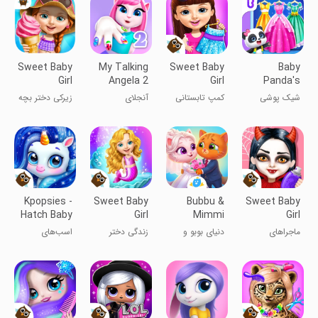
۴
Sweet Baby
My Talking
Sweet Baby
Baby
Girl
Angela 2
Girl
Panda's
Summer
Summer
Fashion
شیک پوشی
کمپ تابستانی
آنجلای
زیرکی دختر بچه
Fun
Camp
Dress Up
پاندا کوچولو
دختربچه
سخنگوی ۲
تابستانی
دوست‌داشتنی
Kpopsies -
Sweet Baby
Bubbu &
Sweet Baby
Hatch Baby
Girl
Mimmi
Girl
Unicorns
Mermaid
World
Halloween
ماجراهای
دنیای بوبو و
زندگی دختر
اسب‌های
Life
Fun
هالووین دختر
میمی
بچه ناز دریایی
شاخدار طرفدار
بچه بامزه
کی‌پاپ