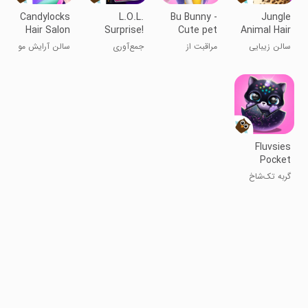
Candylocks
L.O.L.
Bu Bunny -
Jungle
Hair Salon
Surprise!
Cute pet
Animal Hair
Disco
care game
Salon
سالن زیبایی
مراقبت از
جمع‌آوری
سالن آرایش مو
House
جنگل
خرگوش
عروسک
کندی‌لاک
Fluvsies
Pocket
World
گربه تک‌شاخ