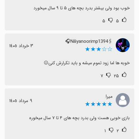
دوست‌داشتنی هستند، این بازی گزینه امیدوارکننده‌ای به نظر
خوب بود ولی بیشتر بدرد بچه های ۵ تا ۹ سال میخورد
می‌رسد.
۵
۵
🖇Niliyanoorimp1394🎧
٣ خرداد ١٤٠٥
☆☆★★★
خوبه ها اما زود تموم میشه و باید تکرارش کنی😑
۷
۲۵
میرا
٩ مرداد ١٤٠٥
★★★★★
بازی خوبی هست ولی بدرد بچه های ۴ تا ۷ سال میخوره
۱
۲