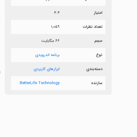
ر
امتیاز
۴.۴
ت
تعداد نظرات
۱,۰۵۹
ب
حجم
۶۶ مگابایت
ب
نوع
برنامه اندرویدی
دسته‌بندی
ابزارهای کاربردی
‏
سازنده
BetterLife Technology
‏
‏-
‏
‏