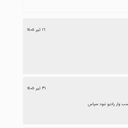
١٦ تیر ١٤٠٥
٣١ تیر ١٤٠٥
ناسب وار رادیو نبود سپاس