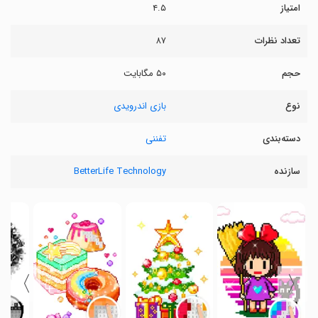
امتیاز
۴.۵
تعداد نظرات
۸۷
حجم
۵۰ مگابایت
نوع
بازی اندرویدی
دسته‌بندی
تفننی
سازنده
BetterLife Technology
〉
〈