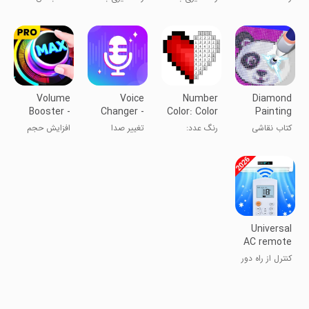
Book
کتاب نقاشی
شماره در
شماره ®: بدون
رنگ‌آمیزی هنر
Draw.ly
نقاشی
پیکسلی
Volume
Voice
Number
Diamond
Booster -
Changer -
Color: Color
Painting
Sound
Voice Editor
by Number,
Book: ASMR
کتاب نقاشی
رنگ عدد:
تغییر صدا
افزایش حجم
Booster
🌼Free
الماس: ASMR
رنگ‌آمیزی بر
صدا
Color
اساس عدد،🌼
Sandbox
ساندباکس رنگی
رایگان
Universal
AC remote
control
کنترل از راه دور
AC جهانی