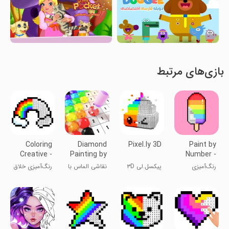
بازی‌های مرتبط
Coloring
Diamond
Pixel.ly 3D
Paint by
Creative -
Painting by
Number -
Color by N
Number
Pixel Art
رنگ‌آمیزی
پیکسل.لی ۳D
نقاشی الماس با
رنگ‌آمیزی خلاق
پیکسل‌ها
شماره
- با N رنگ کن