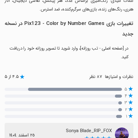
‏کلمات کلیدی: رنگ‌آمیزی براساس عدد، هنر پیکسل، نقاشی دیجیتال، آثار
هنری، رنگ‌های زنده، بازی‌های سرگرم‌کننده، ضد استرس.
تغییرات بازی Pix123 - Color by Number Games در نسخه
جدید
در [صفحه اصلی - تب روزانه]، وارد شوید تا تصویر روزانه خود را دریافت
کنید.
نظرات و امتیازها
۸۷ نظر
۴.۵ از ۵
۵
۴
۳
۲
۱
Sonya Blade_RIP_FOX
٢٥ اسفند ١٤٠٤