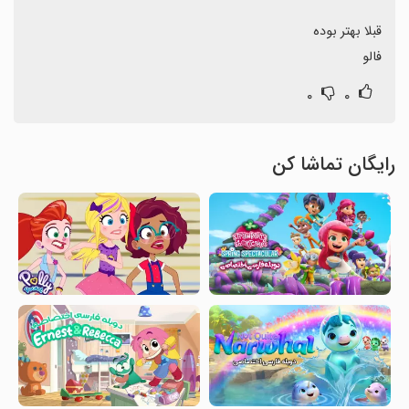
فالو
۰
۰
رایگان تماشا کن