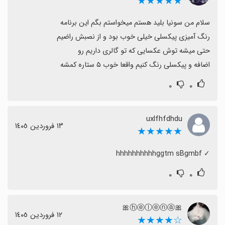
★★★★★
اضافه و پیکسلی رنگ کنیم واقعا خوب ۵ ستاره کمشه
۰
۰
uxlfhfdhdu
١٣ فروردین ١٤٠٥
★★★★★
‏✓ hhhhhhhhhhggtm sBgmbf
۰
۰
🎀ⓗⓔⓛⓔⓝⓐ🎀
١٢ فروردین ١٤٠٥
☆★★★★