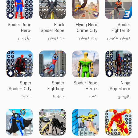
Spider Rope
Black
Flying Hero
Spider
Hero:
Spider Rope
Crime City
Fighter 3:
Action
Hero Man
Battle
Action
قهرمان عنکبوتی
پرواز قهرمان:
مرد قهرمان
ابرقهرمان
Game
Game
3
نبرد شهر جنایت
ریسمانی
روباتی
عنکبوت سیاه
Super
Spider
Spider Rope
Ninja
Spider: City
Fighting:
Hero :
Superhero
Hero
Hero Game
Crime City
Fighting
بازی‌های
اکشن
مبارزه با
عنکبوت
Games
Games
مبارزه‌ای
عنکبوت: بازی
فوق‌العاده:
ابرقهرمان نینجا
قهرمان
بازی‌های
قهرمان شهری