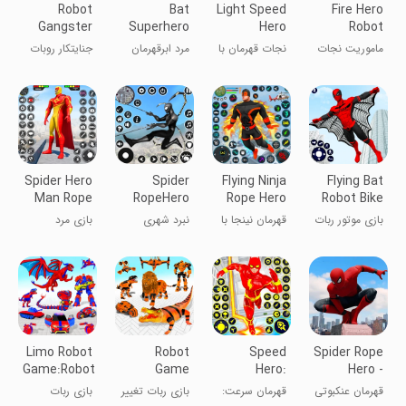
Robot
Bat
Light Speed
Fire Hero
Gangster
Superhero
Hero
Robot
Crime City
Man Hero
Rescue Aim
Rescue
ماموریت نجات
نجات قهرمان با
مرد ابرقهرمان
جنایتکار روبات
Games
Mission
روبات قهرمان
سرعت نور
خفاش
در شهر
آتش
Spider Hero
Spider
Flying Ninja
Flying Bat
Man Rope
RopeHero
Rope Hero
Robot Bike
Hero Game
City Battle
Crime
Game
بازی موتور ربات
قهرمان نینجا با
نبرد شهری
بازی مرد
3D
خفاش پرنده
طناب پرواز و
قهرمان طناب
عنکبوتی:
جرم
عنکبوتی ۳
قهرمان
بعدی
ریسمانی
Limo Robot
Robot
Speed
Spider Rope
Game:Robot
Game
Hero:
Hero -
Car Game
Transform
Superhero
Gangster
قهرمان عنکبوتی
قهرمان سرعت:
بازی ربات تغییر
بازی ربات
Crocodile
Games
New York