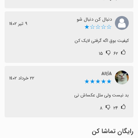
دنبال کن دنبال شو
٩ تیر ١٤٠٢
☆☆☆☆★
کیفیت بوق اگه گرفتی لایک کن
۱۵
۶۲
ѦƦΪѦ
٢٢ خرداد ١٤٠٢
★★★★★
بد نیست ولی مثل عکساش نی
۸
۲۴
رایگان تماشا کن