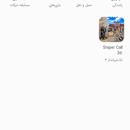
موتور بازی
Truck: Car
Parking Car
مسابقه
رانندگی
حمل و نقل
بازی‌های
مسابقه حرکات
Games
Games
خودرو: بازی‌های
پارکینگ ماشین
نمایشی خودرو:
اتومبیل
پلیس پرادو
بازی‌های ماشین
Sniper Call
3d:
Shooting
تک‌تیرانداز ۳
Games
بعدی: بازی‌های
تیراندازی