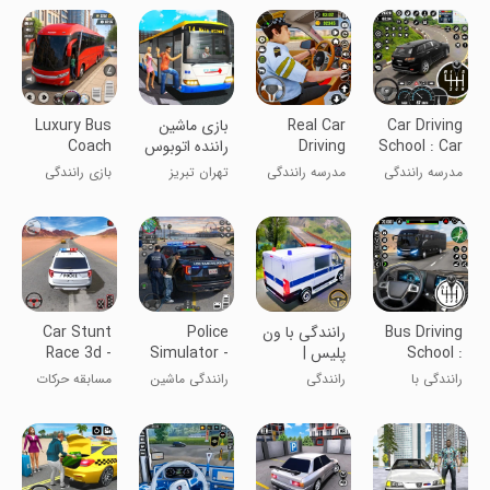
Car Driving
Real Car
بازی ماشین
Luxury Bus
School : Car
Driving
راننده اتوبوس
Coach
Driving
School
Games
مدرسه رانندگی
مدرسه رانندگی
تهران تبریز
بازی رانندگی
Game
2023
ماشین واقعی
اصفهان دو نفر
اتوبوس لوکس
۲۰۲۳
Bus Driving
رانندگی با ون
Police
Car Stunt
School :
پلیس |
Simulator -
Race 3d -
Bus Games
ماشین بازی
Police
Car Games
رانندگی با
رانندگی
رانندگی ماشین
مسابقه حرکات
Game
اتوبوس
پلیس شهر ۳
نمایشی ماشین
بعدی
3 بعدی -
بازی‌های ماشین