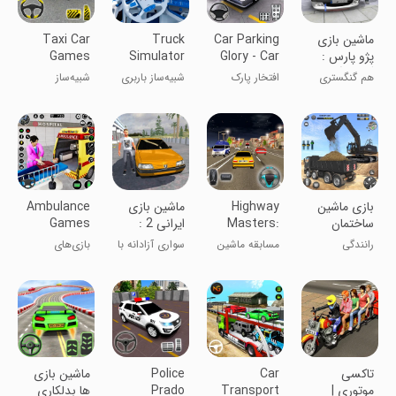
ماشین بازی
Car Parking
Truck
Taxi Car
پژو پارس :
Glory - Car
Simulator
Games
گشت آزاد
Games
3d: Cargo
Simulator
هم گنگستری
افتخار پارک
شبیه‌ساز باربری
شبیه‌ساز
Game
هم ماشین بازی
کردن خودرو -
کامیون سنگین
بازی‌های تاکسی
!
بازی‌های ماشین
بازی ماشین
Highway
ماشین بازی
Ambulance
ساختمان
Masters:
ایرانی 2 :
Games
سازی | ماشین
Traffic
سرقت
Driving 3D
رانندگی
مسابقه ماشین
سواری آزادانه با
بازی‌های
سنگین
Racer
آفلاین - بازی
ماشین
آمبولانس
ماشین ۳D
رانندگی ۳ بعدی
تاکسی
Car
Police
ماشین بازی
موتوری |
Transport
Prado
ها بدلکاری