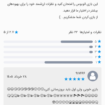
این بازی اتوبوس را امتحان کنید و نظرات ارزشمند خود را برای بهبودهای
بیشتر در اختیار ما قرار دهید.
از بازی کردن شما متشکریم.. :)
نظرات و امتیازها
۲۲ نظر
۲.۷ از ۵
۵
۴
۳
۲
۱
۹۱۷۶۶۶
٢٨ خرداد ١٤٠٥
★★★★★
بازی خوبی ولی اول باید بروزرسانی کنی،🤢🤢🤢🤥🤥🤥😴😴😴😉😉
😉😉😉😉🏞️🏞️🏞️🚨🚨🚨🚨🚨😵‍💫😵‍💫😵‍💫😵‍💫😵‍💫😵‍💫🤒🤒🤒
🤒😫😫😫😫🤮🤮🤮🤮🤢🤢🤢🤢🥸