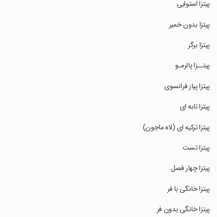
‏پیتزا استوایی
‏پیتزا بدون خمیر
‏پیتزا برگر
‏پیتــزا پالرمـو
‏پیتزا پیاز فرانسوی
‏پیتزا تابه ای
‏پیتزا ترکیه ای (لاه ماجون)
‏پیتزا تست
‏پیتزا چهار فصل
‏پیتزا خانگی با فر
‏پیتزا خانگی بدون فر