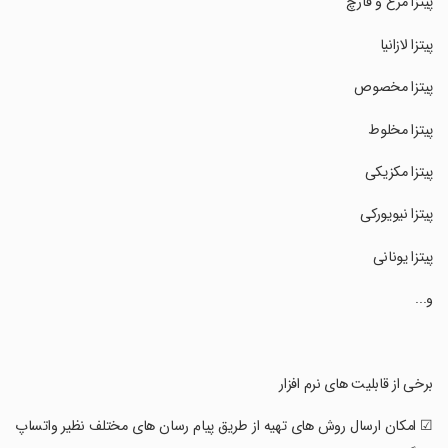
‏پیتزا مرغ و قارچ
‏پیتزا لازانیا
‏پیتزا مخصوص
‏پیتزا مخلوط
‏پیتزا مکزیکی
‏پیتزا نیویورکی
‏پیتزا یونانی
‏و...
‏برخی از قابلیت های نرم افزار
‏☑ امکان ارسال روش های تهیه از طریق پیام رسان های مختلف نظیر واتساپ