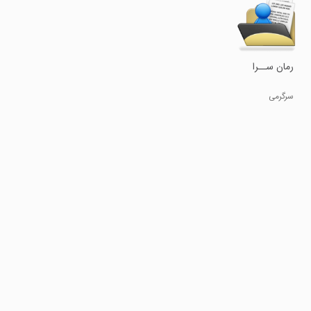
رمان ســرا
سرگرمی