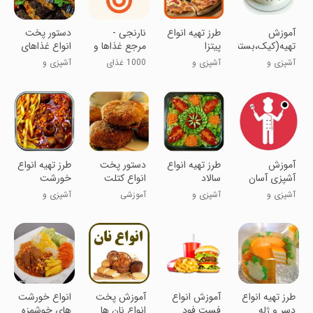
آموزش
طرز تهیه انواع
نارنجی -
دستور پخت
تهیه(کیک،بستنی،دسر)
پیتزا
مرجع غذاها و
انواع غذاهای
آشپزی
محلی
آشپزی و
آشپزی و
1000 غذای
آشپزی و
رستوران
رستوران
جدید و
رستوران
خوشمزه !
آموزش
طرز تهیه انواع
دستور پخت
طرز تهیه انواع
آشپزی آسان
سالاد
انواع کتلت
خورشت
آشپزی و
آشپزی و
آموزشی
آشپزی و
رستوران
رستوران
رستوران
طرز تهیه انواع
آموزش انواع
آموزش پخت
انواع خورشت
دسر و ژله
فست فود
انواع نان ها
های خوشمزه