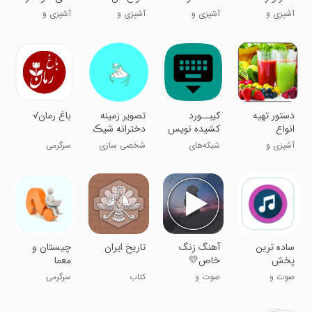
آشپزی و
آشپزی و
آشپزی و
آشپزی و
رستوران
رستوران
رستوران
رستوران
دستور تهیه
کیبــورد
تصویر زمینه
باغ رمان√
انواع
کشیده نویس
دخترانه شیڪ
نوشیدنیها
فارسی
و جذاب
آشپزی و
شبکه‌های
شخصی سازی
سرگرمی
رستوران
اجتماعی
ساده ترین
آهنگ زنگ
تاریخ ایران
چیستان و
پخش
خاص💛
معما
موسیقی
صوت و
صوت و
کتاب
سرگرمی
موسیقی
موسیقی