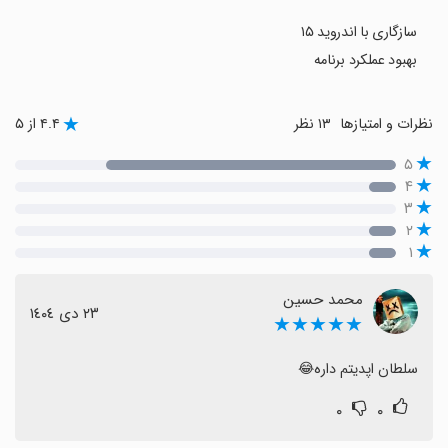
سازگاری با اندروید ۱۵
بهبود عملکرد برنامه
نظرات و امتیازها
۱۳ نظر
۴.۴ از ۵
۵
۴
۳
۲
۱
محمد حسین
٢٣ دی ١٤٠٤
★★★★★
سلطان اپدیتم داره😂
۰
۰