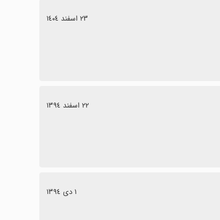
٢٣ اسفند ١٤٠٤
٢٢ اسفند ١٣٩٤
١ دی ١٣٩٤