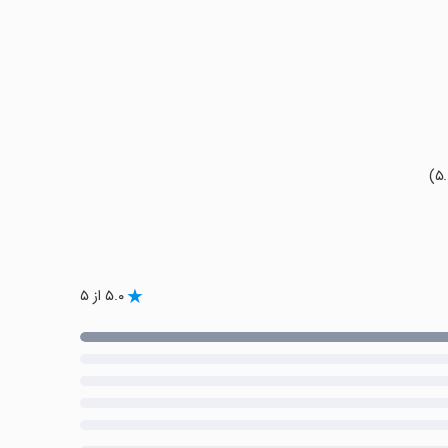
۵.۰ از ۵