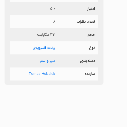
امتیاز
۵.۰
و
تعداد نظرات
۸
آ
و
حجم
۳۳ مگابایت
نوع
برنامه اندرویدی
‏
دسته‌بندی
سیر و سفر
سازنده
Tomas Hubalek