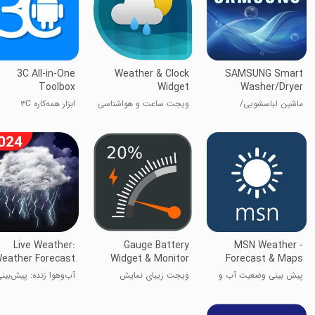
3C All-in-One
Weather & Clock
SAMSUNG Smart
Toolbox
Widget
Washer/Dryer
ماشین لباسشویی/
ویجت ساعت و هوا‌شناسی
ابزار همه‌کاره ۳C
خشک‌کن هوشمند
سامسونگ
Live Weather:
Gauge Battery
MSN Weather -
eather Forecast
Widget & Monitor
Forecast & Maps
پیش بینی وضعیت آب و
ویجت زیبای نمایش
آب‌وهوا زنده: پیش‌بین
هوا
وضعیت باتری
و هوا