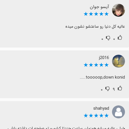
آیسو جوان
★★★★★
عالیه کل دنیا رو ساعتشو نشون میده
۰
۰
j2016
★★★★★
tooooop,down konid.....
۰
۹
shahyad
★★★★★
خيلی عاليه ميشه همزمان ساعت چندتا کشورو تو صفحه ات داشته باشی