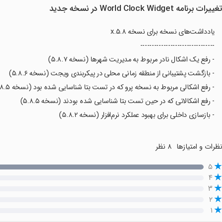
غییرات برنامه World Clock Widget در نسخه جدید
یادداشت‌های نسخه برای نسخه ۵.۸.x
--------------------------------
- رفع یک اشکال نادر مربوط به مدیریت شهرها (نسخه ۵.۸.۷)
- بازگشت پشتیبانی از منطقه زمانی محلی در پیکربندی ویجت (نسخه ۵.۸.۶)
- رفع اشکالی مربوط به نسخه پرو که در تست بتا شناسایی شده بود (نسخه ۵.۸.۵)
- رفع اشکالاتی که در حین تست بتا شناسایی شده بودند (نسخه ۵.۸.۵)
- بازسازی داخلی برای بهبود عملکرد نرم‌افزار (نسخه ۵.۸.۲)
ظرات و امتیازها
۸ نظر
۵
۴
۳
۲
۱