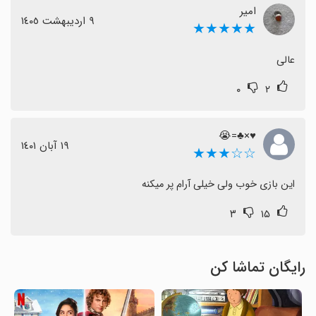
امیر
٩ اردیبهشت ١٤٠٥
★★★★★
عالی
۰
۲
♥×♣=😭
١٩ آبان ١٤٠١
☆☆★★★
این بازی خوب ولی خیلی آرام پر میکنه
۳
۱۵
رایگان تماشا کن