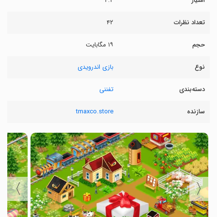
امتیاز
۴.۲
تعداد نظرات
۴۲
حجم
۱۹ مگابایت
نوع
بازی اندرویدی
دسته‌بندی
تفننی
سازنده
tmaxco.store
〉
〈