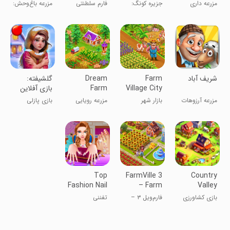
Animal
Farm &
مزرعه داری
جزیره کونگ:
فارم سلطنتی
مزرعه باغ‌وحش:
Farm
Survival
مزرعه و بقاء
روز خوش در
روستای حیوانات
و شهر حیوانات
خانگی
‏‏‏‏‏‏‏‏‏شریف آباد
Farm
Dream
‏گلشیفته:
Village City
Farm
بازی آفلاین
Market
Family
فکری و
مزرعه آرزوهات
بازار شهر
مزرعه رویایی
بازی پازلی
جورچین
همین جاست!!!
روستایی
خانواده
رومانتیک
Top
FarmVille 3
Country
Fashion Nail
– Farm
Valley
Salon
Animals
Farming
بازی کشاورزی
فارم‌ویل ۳ –
تفننی
Game
در دره کشور
حیوانات مزرعه