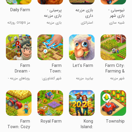
‏‏‏‏‏‏نیوسیتی -
بازی مزرعه
‏‏‏‏‏‏‏پرسیتی -
Daily Farm
بازی شهر
داری
بازی مزرعه
سازی و خانه
داری و
شبیه سازی
استراتژی
بازی مزرعه
مز crops روزانه
سازی
شهرسازی
داری
Farm
Farm
Let's Farm
Farm City:
Dream -
Town:
Farming &
Farming
Merge Cozy
Building
شهر مزرعه
بیایید مزرعه
شهر کشاورزی:
رویاهای مزرعه -
simulator
Village
داستان های
کشاورزی در
شاد شهر
دهکده
Farm
Royal Farm
Kong
Township
Town: Cozy
Island: