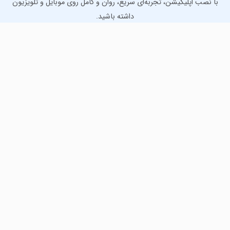
با نصب اپلیکیشن، تجربه‌ای سریع، روان و کامل روی موبایل و تلویزیون
داشته باشید.
دانلود نسخه موبایل
دانلود نسخه تلویزیون TV
لذت دانلود جدیدترین بازی‌ها و بهترین برنامه‌های اندروید از
مایکت!
دانلود جدیدترین بازی‌های اندروید برای اوقات فراغت و دریافت
بهترین برنامه‌های کاربردی برای انجام انواع فعالیت‌های روزانه. لینک
مستقیم، رایگان و سریع، تست شده و امن با نصب خودکار دیتا‍.