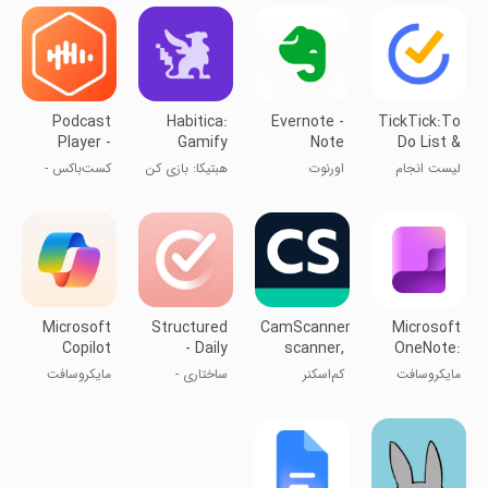
کارها
Podcast
Habitica:
Evernote -
TickTick:To
Player -
Gamify
Note
Do List &
Castbox
Your Tasks
Organizer
Calendar
لیست انجام
اورنوت
هبتیکا: بازی کن
کست‌باکس -
کارهای روزانه
وظایف خود را
برنامه پخش
پادکست
Microsoft
Structured
CamScanner-
Microsoft
Copilot
- Daily
scanner,
OneNote:
Planner
PDF maker
Save Notes
مایکروسافت
کم‌اسکنر
ساختاری -
مایکروسافت
وان‌نوت
برنامه‌ریز روزانه
کوپایلت