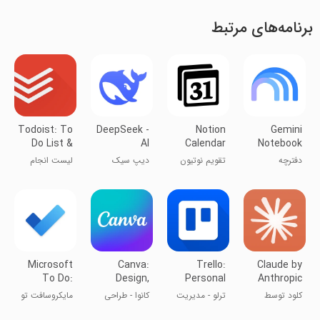
برنامه‌های مرتبط
Todoist: To
DeepSeek -
Notion
Gemini
Do List &
AI
Calendar
Notebook
Calendar
Assistant
دفترچه
تقویم نوتیون
دیپ سیک
لیست انجام
یادداشت گوگل
کارهای روزانه
LM
Microsoft
Canva:
Trello:
Claude by
To Do:
Design,
Personal
Anthropic
Lists &
Photo &
Planner
کلود توسط
ترلو - مدیریت
کانوا - طراحی
مایکروسافت تو
Tasks
Video
App
آنتروپیک
پروژه
لوگو و پوستر
دو - برنامه‌ریزی