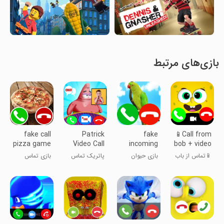
بازی‌های مرتبط
fake call
Patrick
fake
📱Call from
pizza game
Video Call
incoming
bob + video
Star & Chat
call pet
call prank
📱تماس از باب
بازی حیوان
پاتریک تماس
بازی تماس
Simulator
game
Simulation
+ شبیه‌سازی
خانگی تماس
ویدئویی ستاره
جعلی پیتزا
شوخی تماس
ورودی جعلی
و شبیه‌ساز چت
ویدیویی