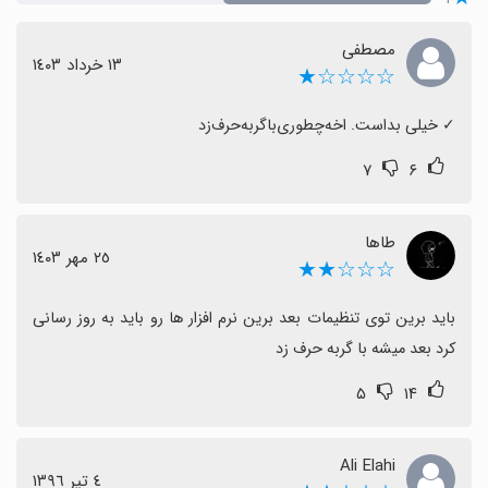
مصطفی
١٣ خرداد ١٤٠٣
☆☆☆☆★
‏✓ خیلی بداست. ا‌خه‌چطوری‌با‌گربه‌حرف‌زد
۷
۶
طاها
٢٥ مهر ١٤٠٣
☆☆☆★★
باید برین توی تنظیمات بعد برین نرم افزار ها رو باید به روز رسانی 
کرد بعد میشه با گربه حرف زد
۵
۱۴
Ali Elahi
٤ تیر ١٣٩٦