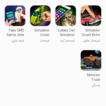
گربه کارتون
ترسناک
می‌زند -
مجازی کلاه
شبیه‌ساز تماس
ایمنی ۳D
جعلی
Fake SMS
Simulator
Lullaby Cat
Simulator
Santa Joke
Crush
Simulator
Crush Retro
Sport Car
Car
شبیه‌ساز عاشق
شبیه‌ساز گربه
شبیه‌ساز
شبیه سازی
خودروهای
لالایی
خودروهای
قدیمی
ورزشی
Monster
Truck
Crash
رانندگی
Moon