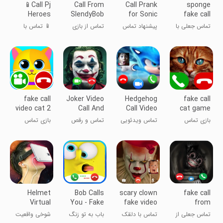
📱Call Pj
Call From
Call Prank
sponge
Heroes
SlendyBob
for Sonic
fake call
Wasks -
Game
bob
تماس جعلی با
پیشنهاد تماس
تماس از بازی
📱 تماس با
Funny -
باب اسفنجی
برای سونیک
سلندی باب
قهرمانان پی‌جی
GEKKO
- خنده‌دار -
Talk!
گفتگوی
GEKKO!
fake call
Joker Video
Hedgehog
fake call
video cat 2
Call And
Call Video
cat game
game
Dance For
super
بازی تماس
تماس ویدئویی
تماس و رقص
بازی تماس
You-Prank
جعلی گربه
خارپشت
جوکر برای شما -
جعلی ویدیویی
فوق‌العاده
شوخی
گربه ۲
Helmet
Bob Calls
scary clown
fake call
Virtual
You - Fake
fake video
from
Reality 3D
Call Simu
call
Cartoon
تماس جعلی از
تماس با دلقک
باب به تو زنگ
شوخی واقعیت
Joke
Cat