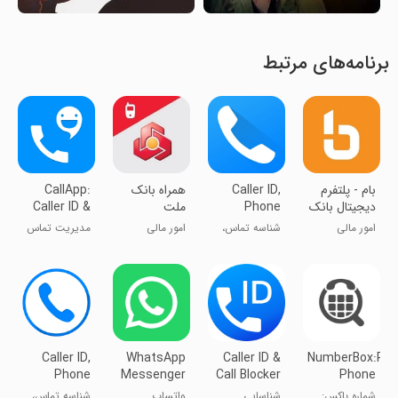
برنامه‌های مرتبط
بام - پلتفرم
Caller ID,
همراه بانک
CallApp:
دیجیتال بانک
Phone
ملت
Caller ID &
ملی ایران
Number
Block
امور مالی
شناسه تماس،
امور مالی
مدیریت تماس
Lookup
جستجوی شماره
تلفن
Caller ID,
WhatsApp
Caller ID &
NumberBox:Rev
Phone
Messenger
Call Blocker
Phone
Dialer, Block
Lookup
شماره باکس:
شناسایی
واتساپ
شناسه تماس،