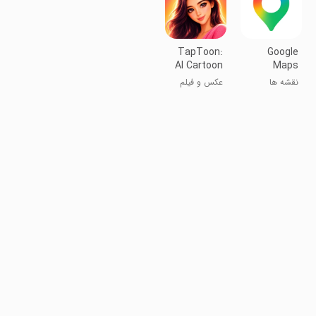
TapToon:
Google
AI Cartoon
Maps
& Video
نقشه ها
عکس و فیلم