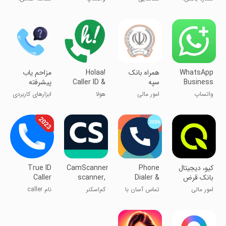
شناسه تماس
تماس‌گیرنده و
شماره‌گیر تلفن،
گیرنده
مسدودکننده
بلوک
تماس
WhatsApp
‏‏‏همراه بانک
Holaa!
مزاحم یاب
Business
سپه
Caller ID &
پیشرفته
Call Block
واتساپ
امور مالی
هولا
ابزارهای کاربردی
بیزینس
‏کیو، دیجیتال
Phone
CamScanner-
True ID
بانک قرض
Dialer &
scanner,
Caller
الحسنه
Contacts:
PDF maker
Name,
امور مالی
تماس آسان با
کم‌اسکنر
نام caller
مهرایران
drupe
Caller ID
مخاطبین
واقعی ID،
شناسایی تماس
گیرنده