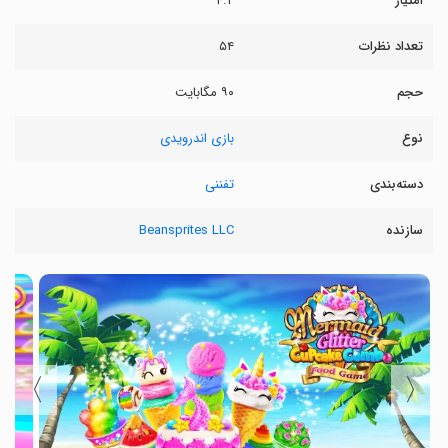
امتیاز
۴.۲
تعداد نظرات
۵۴
حجم
۹۰ مگابایت
نوع
بازی اندرویدی
دسته‌بندی
تفننی
سازنده
Beansprites LLC
〉
〈