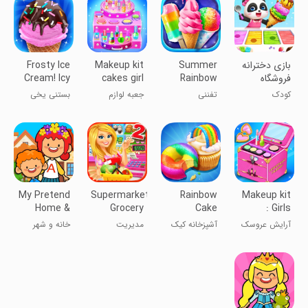
بازی دخترانه
Summer
Makeup kit
Frosty Ice
فروشگاه
Rainbow
cakes girl
Cream! Icy
بستنی پاندا
Frozen
games
dessert
کودک
تفننی
جعبه لوازم
بستنی یخی
Foods！
آرایش کیک
خنک! دسر یخی
دخترانه
My Pretend
Supermarket
Rainbow
Makeup kit
Home &
Grocery
Cake
: Girls
Family
Store Girl -
Bakery
games
آرایش عروسک
آشپزخانه کیک
مدیریت
خانه و شهر
Town
Supermarket
رنگین کمانی
سوپرمارکت
خیالیم
Games
دخترانه