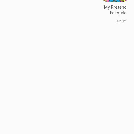
My Pretend
Fairytale
Land
سرزمین
قصه‌پردازی من