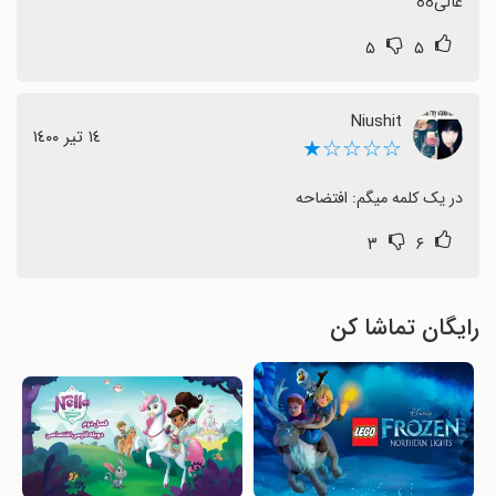
عالی88
۵
۵
Niushit
١٤ تیر ١٤٠٠
☆☆☆☆★
در یک کلمه میگم: افتضاحه
۳
۶
رایگان تماشا کن