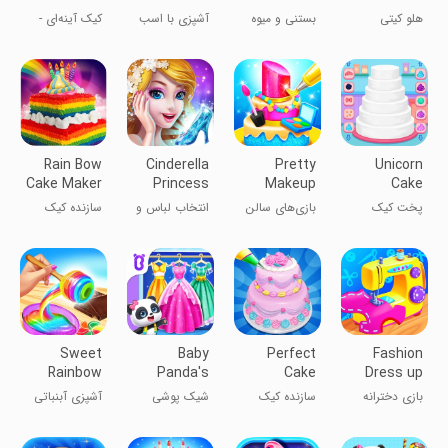
Desserts
Cooking
Popsicles
هلو کیتی
بستنی و میوه
آشپزی با اسب
کیک آینه‌ای -
یخی رنگین
تک‌شاخ
دسرهای شیرین
Rain Bow
Cinderella
Pretty
Unicorn
Cake Maker
Princess
Makeup
Cake
Dress Up
Cake Salon
Cooking
پخت کیک
بازی‌های سالن
انتخاب لباس و
سازنده کیک
Games
یونیHorn
آرایشی کیک
آرایش برای
رنگین کمانی
زیبا
سیندرلا
Sweet
Baby
Perfect
Fashion
Rainbow
Panda's
Cake
Dress up
Candy
Fashion
Maker-
girls games
بازی دخترانه
سازنده کیک
شیک پوشی
آشپزی آبنباتی
Cooking
Dress Up
Cake Game
خیاطی لباس
عالی - بازی
پاندا کوچولو
رنگین
کیک