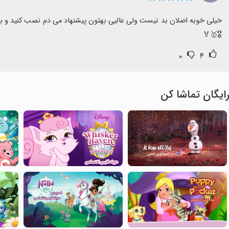
🎖🥇🏅
۰
۴
ایگان تماشا کن