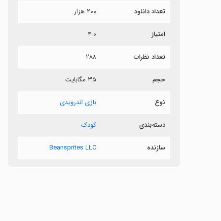
تعداد دانلود
۲۰۰ هزار
ش
امتیاز
۴.۰
م
تعداد نظرات
۲۸۸
ا
ب
حجم
۳۵ مگابایت
س
نوع
بازی اندرویدی
دسته‌بندی
کودک
‏
س
سازنده
Beansprites LLC
‏
ب
ب