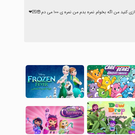
خیلی خوبه اصلان بد نیست ولی عالیی بهتون پیشنهاد می دم نصب کنید و بازی کنید من اگه بخوام نمره بدم من نمره ی ۱۰۰ می دم😎💌❤