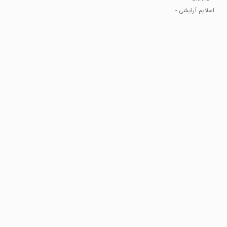
Glitter
اسلایم آرایشی -
Slime
اسلایم درخشان