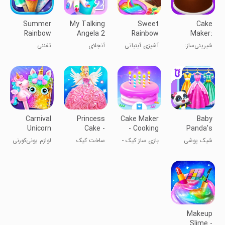
Summer
My Talking
Sweet
Cake
Rainbow
Angela 2
Rainbow
Maker:
Frozen
Candy
Cooking
شیرینی‌ساز:
آشپزی آبنباتی
آنجلای
تفننی
Foods！
Cooking
Cake
بازی‌های درست
رنگین
سخنگوی ۲
Games
کردن کیک
Carnival
Princess
Cake Maker
Baby
Unicorn
Cake -
- Cooking
Panda's
Supplies
Sweet
Game
Fashion
شیک پوشی
بازی ساز کیک -
ساخت کیک
لوازم یونی‌کورنی
Desserts
Dress Up
پاندا کوچولو
بازی آشپزی
عروسی
کارناوال
Makeup
Slime -