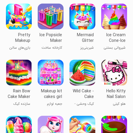
کیک
Pretty
Ice Popsicle
Mermaid
Ice Cream
Makeup
Maker
Glitter
Cone-Ice
Cake Salon
Factory
Cupcake
Cream
شیروانی بستنی
شیرینی‌پز
کارخانه ساخت
بازی‌های سالن
Games
Chef
Games
- بازی‌های
کاپ‌کیک پری
بستنی یخی
آرایشی کیک
بستنی
دریایی درخشان
زیبا
Rain Bow
Makeup kit
Wild Cake -
Hello Kitty
Cake Maker
cakes girl
Cake
Nail Salon
games
Desserts
هلو کیتی
کیک وحشی -
جعبه لوازم
سازنده کیک
Chef
سرآشپز دسرها
آرایش کیک
رنگین کمانی
دخترانه