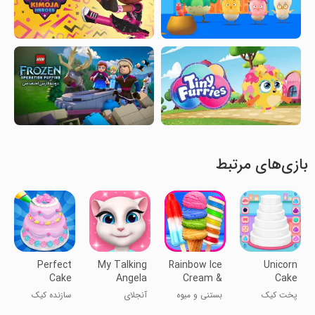
بازی‌های مرتبط
Perfect
My Talking
Rainbow Ice
Unicorn
Cake
Angela
Cream &
Cake
Maker-
Popsicles
Cooking
پخت کیک
بستنی و میوه
آنجلای
سازنده کیک
Cake Game
یونیHorn
یخی رنگین
سخنگوی من
عالی - بازی