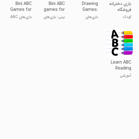
بازی دخترانه
Drawing
Bini ABC
Bini ABC
فروشگاه
Games:
games for
Games for
بستنی پاندا
Draw &
kids!
Kids!
کودک
بازی‌های
بینی: بازی‌های
بازی‌های ABC
Color
نقاشی: نقاشی
ABC برای
بی‌نی برای
و رنگ‌آمیزی
کودکان!
کودکان!
Learn ABC
Reading
Games for
آموزشی
3!