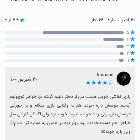
Think that we've done a great job? Rate us in the store!
نظرات و امتیازها
۶۴ نظر
۴.۴ از ۵
۵
۴
۳
۲
۱
kamand
٣٠ شهریور ١٤٠٠
☆★★★★
بازی نقاشی خوبی هست من از دختر داییم گرفتم برا خواهر کوچولوم 
آبجیم دوسش داره خودم هم یه وقتایی بازی میکنم و یه جورایی 
دوسش دارم ولی زیاد خوشم نیومد خوب بود ولی اگه کل کاراش مثل 
طراحی هم دست خودت بود بهتر بود برا همین یه ستاره کن دادم😕
ولی بازم خوبه🎀