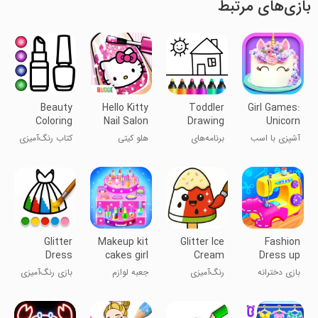
بازی‌های مرتبط
Beauty
Hello Kitty
Toddler
Girl Games:
Coloring
Nail Salon
Drawing
Unicorn
Book Glitter
Apps for
Cooking
آشپزی با اسب
برنامه‌های
هلو کیتی
کتاب رنگ‌آمیزی
Kids
تک‌شاخ
نقاشی برای
زیبایی با جرقه
کودکان نوپا
Glitter
Makeup kit
Glitter Ice
Fashion
Dress
cakes girl
Cream
Dress up
Coloring
games
Coloring
girls games
بازی دخترانه
رنگ‌آمیزی
جعبه لوازم
بازی رنگ‌آمیزی
Game
خیاطی لباس
بستنی درخشان
آرایش کیک
لباس درخشان
دخترانه