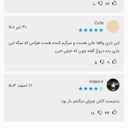
۱۰
۲۶
Cute
٣٠ تیر ١٤٠١
★★★★★
این بازی واقعا عالی هست و سرگرم کننده هست هرکس که میگه این 
بازی بده دروغ گفته چون که خیلی خرن
۵
۹
✰ηιкα✰
١٦ اسفند ١٤٠٣
☆★★★★
بدنیست کاش چیزای دیگشم باز بود
۱۸
۴۴