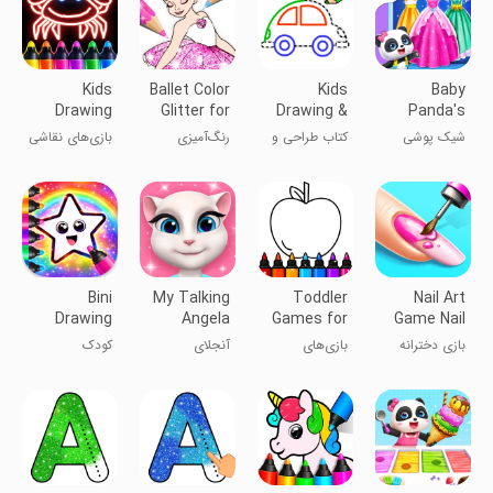
Kids
Ballet Color
Kids
Baby
Drawing
Glitter for
Drawing &
Panda's
Games for
Girls
Coloring
Fashion
شیک پوشی
کتاب طراحی و
رنگ‌آمیزی
بازی‌های نقاشی
Toddler
Book
Dress Up
پاندا کوچولو
رنگ‌آمیزی
بالرین
کودکان برای
کودکان
نوپایان
Bini
My Talking
Toddler
Nail Art
Drawing
Angela
Games for
Game Nail
games for
2+ Year
Salon
بازی دخترانه
بازی‌های
آنجلای
کودک
kids
Olds
Games
مانیکور ناخن
نوزادان برای
سخنگوی من
کودکان ۲ سال
به بالا