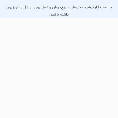
با نصب اپلیکیشن، تجربه‌ای سریع، روان و کامل روی موبایل و تلویزیون
داشته باشید.
دانلود نسخه موبایل
دانلود نسخه تلویزیون TV
لذت دانلود جدیدترین بازی‌ها و بهترین برنامه‌های اندروید از
مایکت!
دانلود جدیدترین بازی‌های اندروید برای اوقات فراغت و دریافت
بهترین برنامه‌های کاربردی برای انجام انواع فعالیت‌های روزانه. لینک
مستقیم، رایگان و سریع، تست شده و امن با نصب خودکار دیتا‍.