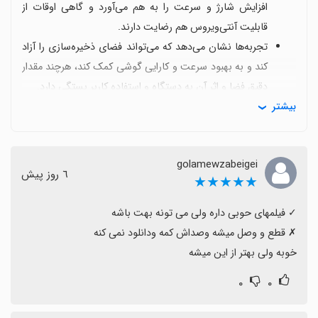
افزایش شارژ و سرعت را به هم می‌آورد و گاهی اوقات از
قابلیت آنتی‌ویروس هم رضایت دارند.
تجربه‌ها نشان می‌دهد که می‌تواند فضای ذخیره‌سازی را آزاد
کند و به بهبود سرعت و کارایی گوشی کمک کند، هرچند مقدار
دقیق فضا و اثر آن به دستگاه و استفاده کاربر بستگی دارد.
بیشتر
برای استفاده کامل از امکانات مانند آنتی‌ویروس و سایر
قابلیت‌ها، یادگیری رابط کاربری و راهنمایی کاربر لازم است تا
به نتیجه مطلوب برسید.
golamewzabeigei
بعضی کاربران نسبت به مجوزهای دسترسی و امنیت ابراز
٦ روز پیش
★★★★★
نگرانی می‌کنند و توصیه می‌شود با دقت دسترسی‌ها را
مدیریت کنید تا از حفظ حریم خصوصی مطمئن باشید.
گزارش‌هایی از قطع و وصل شدن، صدای کم یا دانلود نکردن
برخی محتوا وجود دارد که به نسخه نرم‌افزار و سازگاری با
خوبه ولی بهتر از این میشه
دستگاه مربوط است و معمولاً با بروزرسانی‌ها یا تنظیمات
۰
۰
قابل بهبود است.
با وجود تفاوت‌هایی بین نسخه‌های سایت و اپ، اکثراً تجربه