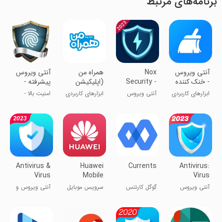
برنامه‌های مرتبط
آنتی ویروس
Nox
‏‏‏‏‏‏‏‏‏‏‏همراه من
آنتی ویروس
- خنک کننده
Security -
(اپلیکیشن
پیشرفته -
گوشی
Antivirus
رسمی همراه
ویروس کش
ابزارهای کاربردی
آنتی ویروس
ابزارهای کاربردی
امنیت بالا -
اول)
قوی
ناکس
افزایش سرعت
Antivirus &
Huawei
Currents
Antivirus:
Virus
Mobile
Virus
Cleaner
Services
Remover
آنتی‌ ویروس
گوگل کارنتس
سرویس موبایل
آنتی ویروس و
Lock
Clean
هوآوی
بهبود عملکرد
گوشی