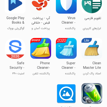
‏‏‏‏‏‏‏‏تقویم فارسی
Virus
آپ - پرداخت
Google Play
Cleaner -
قبض - خلافی
Books &
Antivirus,
خودرو
Audiobooks
ابزارهای کاربردی
پاک‌کننده
پرداخت آسان و
گوگل‌پلی بووک
Cleaner &
ویروس
در دسترس
Booster
Safe
Phone
Super
Clean
Security -
Cleaner-
Cleaner -
Master Lite
Antivirus,
Master of
Antivirus,
- For Low-
استاد پاک کردن
پاک‌کننده
پاک‌کننده تلفن
امنیت ۳۶۰
Booster,
Clean
Booster,
End Phones
حافظه
فوق‌العاده -
- استاد تمیز
Phone
Phone
آنتی‌ویروس،
Cleaner
Cleaner
تسریع کننده،
پاک‌کننده گوشی