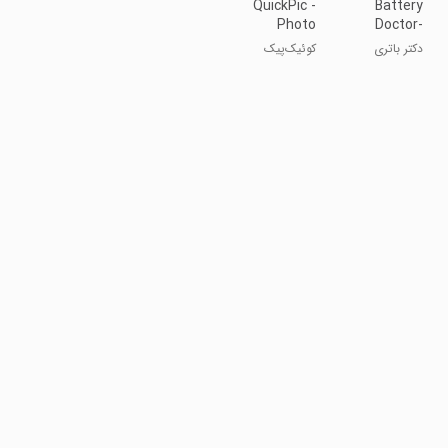
QuickPic -
Battery
Photo
Doctor-
Gallery with
Battery Life
دکتر باتری
کوئیک‌پیک
Google
Saver &
Drive
Battery
Support
Cooler