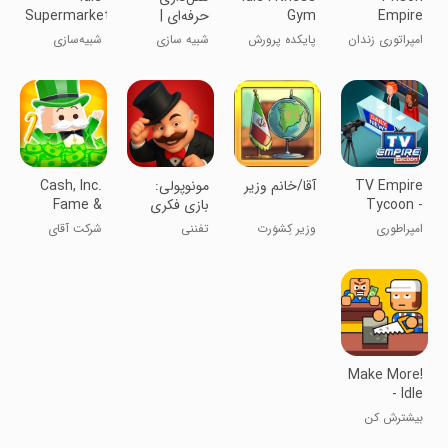
Empire
Gym
حرفه‌ای |
Supermarket
Tycoon－
Tycoon -
نسخه مود
Tycoon－
امپراتوری زندان
پایکده پرورش
شبیه سازی
شبیه‌سازی
Idle Game
Game
شده
Shop
اندام - بازی
سرمایه‌دار
سوپرمارکت
TV Empire
آقا/خانم وزیر
‏‏‏‏‏‏‏‏‏‏‏‏مونوپولی:
Cash, Inc.
Tycoon -
بازی فکری
Fame &
Idle Game
جایزه ای
Fortune
امپراطوری
وزیر کِشوَرت
تفننی
شرکت آقای
Game
تلویزیونی -
باش
پولدار
بازی بیکار
Make More!
- Idle
Manager
بیشترش کن