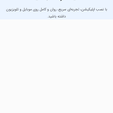
با نصب اپلیکیشن، تجربه‌ای سریع، روان و کامل روی موبایل و تلویزیون
داشته باشید.
دانلود نسخه موبایل
دانلود نسخه تلویزیون TV
لذت دانلود جدیدترین بازی‌ها و بهترین برنامه‌های اندروید از
مایکت!
دانلود جدیدترین بازی‌های اندروید برای اوقات فراغت و دریافت
بهترین برنامه‌های کاربردی برای انجام انواع فعالیت‌های روزانه. لینک
مستقیم، رایگان و سریع، تست شده و امن با نصب خودکار دیتا‍.