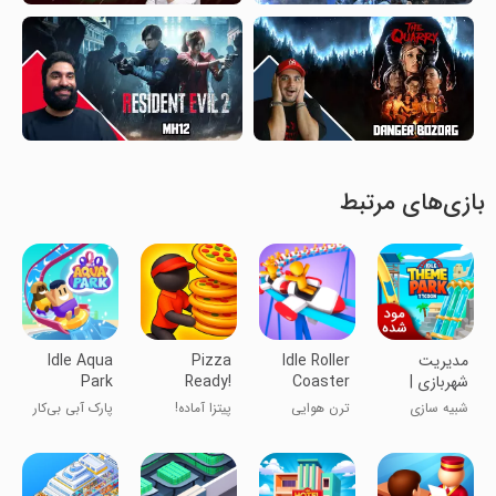
بازی‌های مرتبط
مدیریت
Idle Roller
Pizza
Idle Aqua
شهربازی |
Coaster
Ready!
Park
نسخه مود
شبیه سازی
ترن هوایی
پیتزا آماده!
پارک آبی بی‌کار
شده
بی‌کار