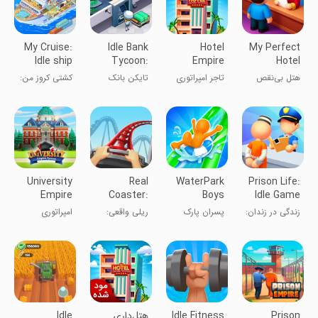
My Cruise:
Idle Bank
Hotel
My Perfect
Idle ship
Tycoon:
Empire
Hotel
Tycoon
Money
Tycoon－
هتل بی‌نقص
تاجر امپراتوری
تایکن بانک
کشتی کروز من:
Empire
Idle Game
من
هتل - بازی
بی‌کار:
تاجر کشتی بیکار
بی‌پایان
امپراطوری پول
University
Real
WaterPark
Prison Life:
Empire
Coaster:
Boys
Idle Game
Tycoon －
Idle Tycoon
زندگی در زندان:
پسران پارک
ریلی واقعی:
امپراتوری
Idle
بازی بی‌پایان
آبی
بازی بیکار
دانشگاه - بازی
مدیریت
Prison
Idle Fitness
هتل‌داری
Idle