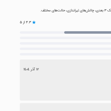
۴.۳ از ۵
١٢ آذر ١٤٠٤