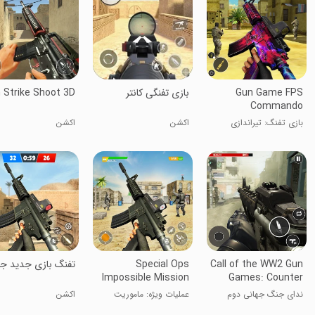
Gun Game FPS
بازی تفنگی کانتر
 Strike Shoot 3D
Commando
Shooting
بازی تفنگ: تیراندازی
اکشن
اکشن
کماندو FPS
Call of the WW2 Gun
Special Ops
تفنگ بازی جدید ج
Impossible Mission
Games: Counter
War Strike Duty
ندای جنگ جهانی دوم
عملیات ویژه: ماموریت
اکشن
غیرممکن