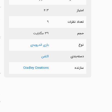
م
امتیاز
۴.۳
ب
تعداد نظرات
۹
حجم
۳۹ مگابایت
ا
نوع
بازی اندرویدی
دسته‌بندی
اکشن
‏
سازنده
Cradley Creations
ه
‏
م