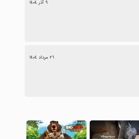
٩ آذر ١٤٠٤
٢٦ مرداد ١٤٠٤