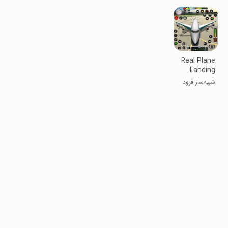
OPS
کماندویی FPS
چندگانه
زنبور
3D
Real Plane
Landing
Simulator
شبیه‌ساز فرود
واقعی هواپیما