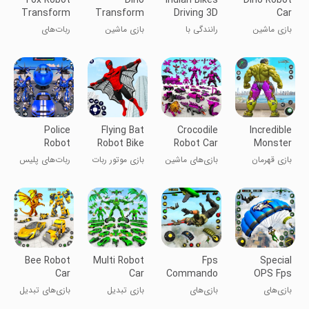
Fox Robot
Dino
Indian Bikes
Dino Robot
Transform
Transform
Driving 3D
Car
Bike Game
Robot Car
Game:Robot
بازی ماشین
رانندگی با
بازی ماشین
ربات‌های
Game
Game
داینو ربات: بازی
موتورهای هندی
روبات دایناسور
تبدیل‌شونده
ربات
Police
Flying Bat
Crocodile
Incredible
Robot
Robot Bike
Robot Car
Monster
Transport
Game
Games 3d
Hero Game
بازی قهرمان
بازی‌های ماشین
بازی موتور ربات
ربات‌های پلیس
Games
هیولا
روبات کروکودیل
خفاش پرنده
تبدیل‌شونده
شگفت‌انگیز
۳D
Bee Robot
Multi Robot
Fps
Special
Car
Car
Commando
OPS Fps
Transform
Transform
Shooting
Shooting
بازی‌های
بازی‌های
بازی تبدیل
بازی‌های تبدیل
Games
Game
Games 3d
Games
تیراندازی ویژه
تیراندازی
ماشین ربات
ماشین ربات