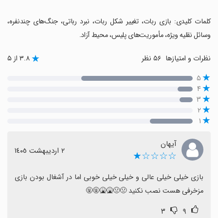
‏کلمات کلیدی: بازی ربات، تغییر شکل ربات، نبرد رباتی، جنگ‌های چندنفره،
وسائل نقلیه ویژه، مأموریت‌های پلیس، محیط آزاد.
نظرات و امتیازها
۵۶ نظر
۳.۸ از ۵
۵
۴
۳
۲
۱
آیهان
٢ اردیبهشت ١٤٠٥
☆☆☆☆★
بازی خیلی خیلی عالی و خیلی خیلی خوبی اما در آشغال بودن بازی 
مزخرفی هست نصب نکنید 🤢🤢🤮🤮🤬🤬
۳
۹