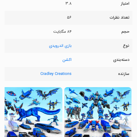
امتیاز
۳.۸
تعداد نظرات
۵۶
حجم
۸۴ مگابایت
نوع
بازی اندرویدی
دسته‌بندی
اکشن
سازنده
Cradley Creations
〉
〈